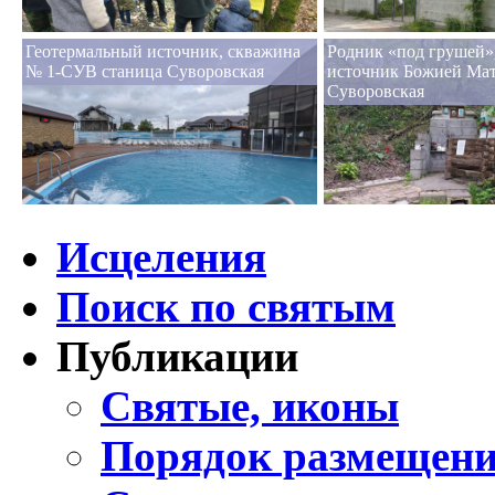
Геотермальный источник, скважина
Родник «под грушей»,
№ 1-СУВ станица Суворовская
источник Божией Мат
Суворовская
Исцеления
Поиск по святым
Публикации
Святые, иконы
Порядок размещени