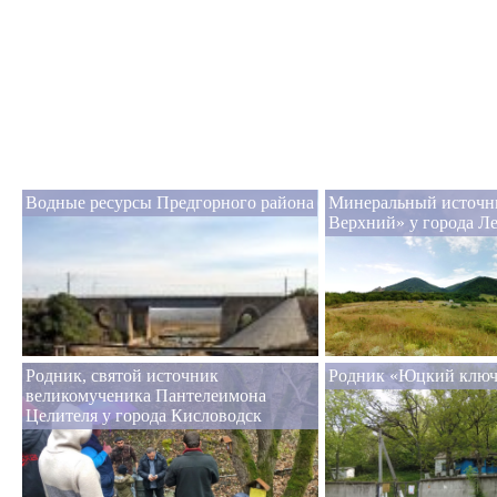
Водные ресурсы Предгорного района
Минеральный источн
Верхний» у города Л
Родник, святой источник
Родник «Юцкий ключ
великомученика Пантелеимона
Целителя у города Кисловодск