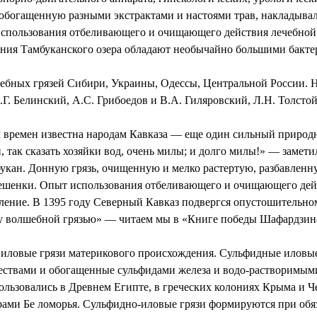
обогащенную разными экстрактами и настоями трав, накладыва
ользования отбеливающего и очищающего действия лечебной г
жения Тамбуканского озера обладают необычайно большими бакт
лебных грязей Сибири, Украины, Одессы, Центральной России. Н
Г. Белинский, А.С. Грибоедов и В.А. Гиляровский, Л.Н. Толстой
их времен известна народам Кавказа — еще один сильный приро
 так сказать хозяйки вод, очень милы; и долго милы!» — замет
букан. Донную грязь, очищенную и мелко растертую, разбавленн
шенки. Опыт использования отбеливающего и очищающего действ
околение. В 1395 году Северный Кавказ подвергся опустошитель
у волшебной грязью» — читаем мы в «Книге победы Шафардзина
 иловые грязи материкового происхождения. Сульфидные илов
ествами и обогащенные сульфидами железа и водо-растворимым
ользовались в Древнем Египте, в греческих колониях Крыма и Ч
ами Бе ломорья. Сульфидно-иловые грязи формируются при обя