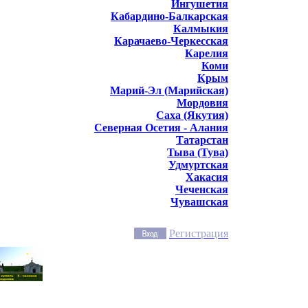
Ингушетия
Кабардино-Балкарская
Калмыкия
Карачаево-Черкесская
Карелия
Коми
Крым
Марий-Эл (Марийская)
Мордовия
Саха (Якутия)
Северная Осетия - Алания
Татарстан
Тыва (Тува)
Удмуртская
Хакасия
Чеченская
Чувашская
Регистрация