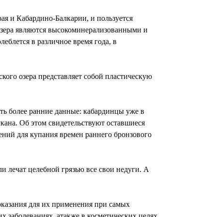
рая и Кабардино-Балкарии, и пользуется
 озера являются высокоминерализованными и
леблется в различное время года, в
ского озера представляет собой пластическую
ть более ранние данные: кабардинцы уже в
кана. Об этом свидетельствуют оставшиеся
ений для купания времен раннего бронзового
ели лечат целебной грязью все свои недуги. А
оказания для их применения при самых
х заболеваниях, атакже в косметических целях.