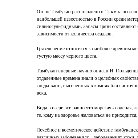
Озеро Тамбукан расположено в 12 км к юго-вос
наибольшей известностью в России среди мате
сильносульфидными. Запасы грязи составляют ок
зависимости от количества осадков.
Грязелечение относится к наиболее древним ме
густую массу черного цвета.
Тамбукан впервые научно описан И. Гюльденшт
отдаленные времена знали о целебных свойств
следы ванн, высеченных в камнях близ источн
века.
Вода в озере все равно что морская - соленая, 
те, кому на здоровье жаловаться не приходитс
Лечебное и косметическое действие тамбуканс
различных заболеваниях – заболеваниях кожи, 