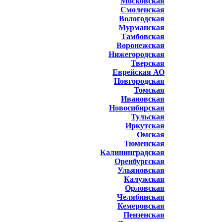
Московская
Смоленская
Вологодская
Мурманская
Тамбовская
Воронежская
Нижегородская
Тверская
Еврейская АО
Новгородская
Томская
Ивановская
Новосибирская
Тульская
Иркутская
Омская
Тюменская
Калининградская
Оренбургская
Ульяновская
Калужская
Орловская
Челябинская
Кемеровская
Пензенская