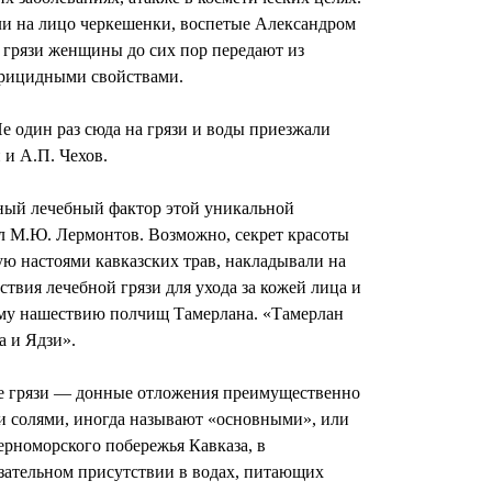
ли на лицо черкешенки, воспетые Александром
рязи женщины до сих пор передают из
ерицидными свойствами.
е один раз сюда на грязи и воды приезжали
 и А.П. Чехов.
дный лечебный фактор этой уникальной
ил М.Ю. Лермонтов. Возможно, секрет красоты
ую настоями кавказских трав, накладывали на
ия лечебной грязи для ухода за кожей лица и
ному нашествию полчищ Тамерлана. «Тамерлан
 и Ядзи».
ые грязи — донные отложения преимущественно
и солями, иногда называют «основными», или
ерноморского побережья Кавказа, в
зательном присутствии в водах, питающих