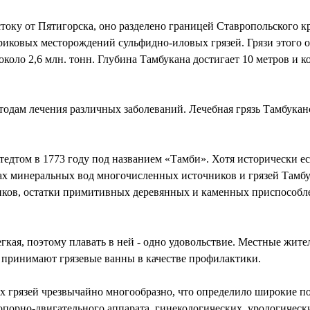
току от Пятигорска, оно разделено границей Ставропольского к
риковых месторождений сульфидно-иловых грязей. Грязи этого
оло 2,6 млн. тонн. Глубина Тамбукана достигает 10 метров и ко
тодам лечения различных заболеваний. Лечебная грязь Тамбукан
едтом в 1773 году под названием «Тамби». Хотя исторически ес
ах минеральных вод многочисленных источников и грязей Тамбу
иков, остатки примитивных деревянных и каменных приспособл
легкая, поэтому плавать в ней - одно удовольствие. Местные жит
я, принимают грязевые ванны в качестве профилактики.
кх грязей чрезвычайно многообразно, что определило широкие п
опорно-двигательного аппарата, гинекологических, урологически