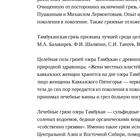
Очищенную от посторонних включений грязь, 
Пушкиным и Михаилом Лермонтовым. Опыт исп
поколения в поколение. Также грязевые отло
Тамбуканская грязь признана лучшей среди це
М.А. Балакирев, Ф.И. Шаляпин, С.И. Танеев, В.
Целебная сила грязей озера Тамбукан с древн
природной здравницы. «Жены местных властей,
кавказских женщин хранится на дне озера Там
лицо женщины Кавказского Пятигорья — черке
тела до сих пор передается из поколения в п
принимал лечебные ванны и грел больную ног
Лечебные грязи озера Тамбукан — сульфидные
соленых водоемов, бедные органическими вещ
«собственно грязями». Именно такие грязи исп
Центральной Азии и Восточной Сибири, помор