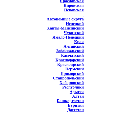
Ярославская
Кировская
Псковская
Автономные округа
Ненецкий
Ханты-Мансийский
Чукотский
Ямало-Ненецкий
Края
Алтайский
Забайкальский
Камчатский
Краснодарский
Красноярский
Пермский
Приморский
Ставропольский
Хабаровский
Республики
Адыгея
Алтай
Башкортостан
Бурятия
Дагестан