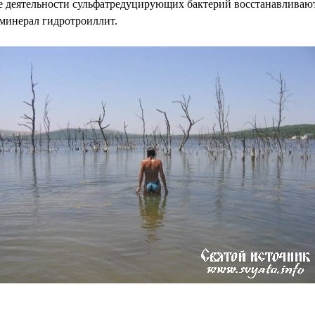
те деятельности сульфатредуцирующих бактерий восстанавливают
 минерал гидротроиллит.