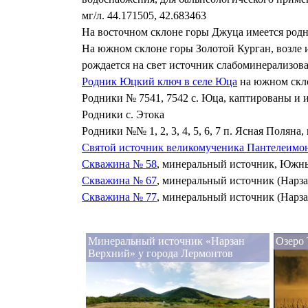
мг/л. 44.171505, 42.683463
На восточном склоне горы Джуца имеется родн
На южном склоне горы Золотой Курган, возле 
рождается на свет источник слабоминерализов
Родник Юцкий ключ в селе Юца
на южном скл
Родники № 7541, 7542 с. Юца, каптированы и 
Родники с. Этока
Родники №№ 1, 2, 3, 4, 5, 6, 7 п. Ясная Полян
Святой источник великомученика Пантелеимона
Скважина № 58
, минеральный источник, Южны
Скважина № 67
, минеральный источник (Нарза
Скважина № 77
, минеральный источник (Нарза
Минеральный источник «Нарзан
Озеро
Верхний» у города Лермонтов