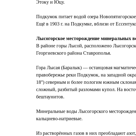
Этоку и Юцу.
Подкумок питает водой озера Новопятигорское 
Ещё в 1903 г. на Подкумке, вблизи от Ессенту
Лысогорское месторождение минеральных в
В районе горы Лысой, расположено Лысогорско
Георгиевского района Ставрополья.
Гора Лысая (Баралык) — останцовая магматичес
правобережье реки Подкумок, на западной окр
18°) северным и более пологим южным склона
сложный, разбитый разломами купол. На восто
бештаунитов.
Минеральные воды Лысогорского месторождени
кальциево-натриевые.
Из растворённых газов в них преобладают азот,