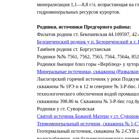
минерализация 1,1—8,8 г/л, возрастающая на гл
гидроминеральных ресурсов курортов.
Родники, источники Предгорного района:
Филатов родник ст. Бекешевская 44.109597, 42
Белореченский родник у п. Белореченский и г.
Тамбиев родник ст. Боргустанская
Родники №№ 7561, 7562, 7563, 7564, 7564а, 85
Родники бьющие близ горы «Верблюд» у хутор
Минеральные источники, скважины (Развалкинс
Лысогорский горячий источник у реки Подкумо
скважины № 1РЭ и в 12 м севернее № 3-Р-бис
технологического обеспечения водой промышлен
скважины 398.86 м. Скважина № 3-Р-бис год бур
Родники у ст. Суворовская
Святой источник Божией Матери у ст. Суворов
Термоминеральный источник, скважина № 1-СУ
Геотермальный источник, скважина № 2-СУВ ст
водоснабжения, для бальнеологического примен