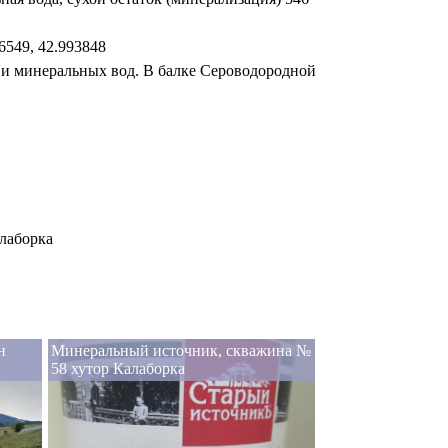
549, 42.993848
 и минеральных вод. В балке Сероводородной
лаборка
н
Минеральный источник, скважина №
58 хутор Калаборка