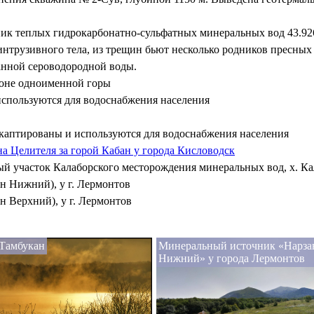
ик теплых гидрокарбонатно-сульфатных минеральных вод 43.926
интрузивного тела, из трещин бьют несколько родников пресных
анной сероводородной воды.
оне одноименной горы
используются для водоснабжения населения
а, каптированы и используются для водоснабжения населения
 Целителя за горой Кабан у города Кисловодск
й участок Калаборского месторождения минеральных вод, х. Ка
н Нижний), у г. Лермонтов
н Верхний), у г. Лермонтов
 Тамбукан
Минеральный источник «Нарза
Нижний» у города Лермонтов