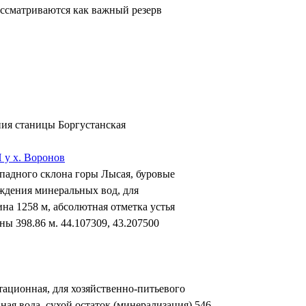
рассматриваются как важный резерв
ния станицы Боргустанская
 у х. Воронов
ападного склона горы Лысая, буровые
ждения минеральных вод, для
на 1258 м, абсолютная отметка устья
ны 398.86 м. 44.107309, 43.207500
тационная, для хозяйственно-питьевого
ая вода, сухой остаток (минерализация) 546