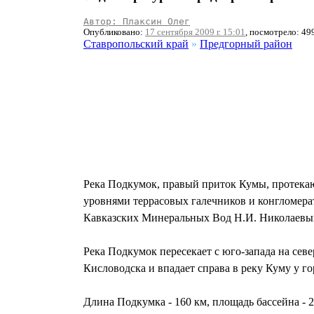
Автор: Плаксин Олег
Опубликовано:
17 сентября 2009 г. 15:01
, посмотрело: 49
Ставропольский край
»
Предгорный район
Река Подкумок, правый приток Кумы, протека
уровнями террасовых галечников и конгломера
Кавказских Минеральных Вод Н.И. Николаевым 
Река Подкумок пересекает с юго-запада на сев
Кисловодска и впадает справа в реку Куму у го
Длина Подкумка - 160 км, площадь бассейна - 2