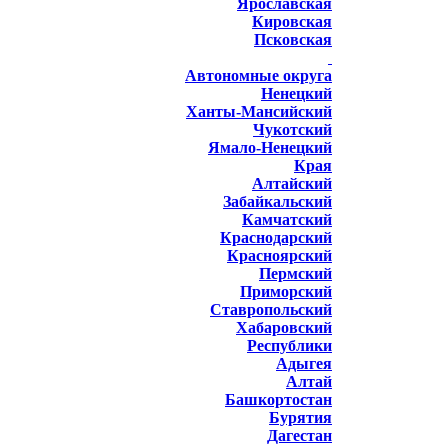
Ярославская
Кировская
Псковская
Автономные округа
Ненецкий
Ханты-Мансийский
Чукотский
Ямало-Ненецкий
Края
Алтайский
Забайкальский
Камчатский
Краснодарский
Красноярский
Пермский
Приморский
Ставропольский
Хабаровский
Республики
Адыгея
Алтай
Башкортостан
Бурятия
Дагестан