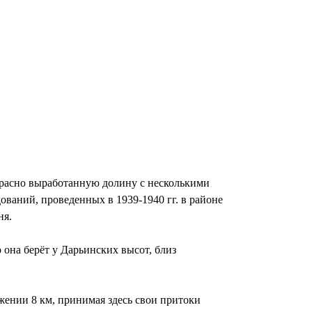
расно выработанную долину с несколькими
ваний, проведенных в 1939-1940 гг. в районе
ня.
 она берёт у Дарьинских высот, близ
яжении 8 км, принимая здесь свои притоки