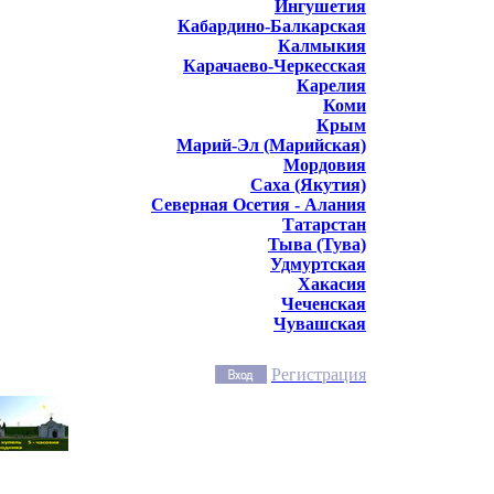
Ингушетия
Кабардино-Балкарская
Калмыкия
Карачаево-Черкесская
Карелия
Коми
Крым
Марий-Эл (Марийская)
Мордовия
Саха (Якутия)
Северная Осетия - Алания
Татарстан
Тыва (Тува)
Удмуртская
Хакасия
Чеченская
Чувашская
Регистрация