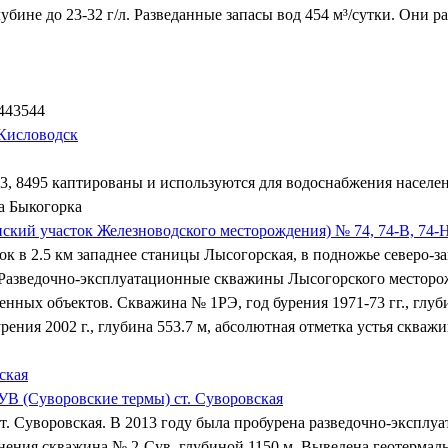
убине до 23-32 г/л. Разведанные запасы вод 454 м³/сутки. Они 
.443544
 Кисловодск
23, 8495 каптированы и используются для водоснабжения населе
а Быкогорка
кий участок Железноводского месторождения) № 74, 74-В, 74-Н
к в 2.5 км западнее станицы Лысогорская, в подножье северо-з
. Разведочно-эксплуатационные скважины Лысогорского месторо
ных объектов. Скважина № 1РЭ, год бурения 1971-73 гг., глуби
ения 2002 г., глубина 553.7 м, абсолютная отметка устья скважи
ская
В (Суворовские термы) ст. Суворовская
. Суворовская. В 2013 году была пробурена разведочно-эксплуа
ения скважина № 2-Сув, глубиной 1150 м. Выведена геотермальн