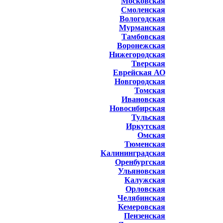
Московская
Смоленская
Вологодская
Мурманская
Тамбовская
Воронежская
Нижегородская
Тверская
Еврейская АО
Новгородская
Томская
Ивановская
Новосибирская
Тульская
Иркутская
Омская
Тюменская
Калининградская
Оренбургская
Ульяновская
Калужская
Орловская
Челябинская
Кемеровская
Пензенская