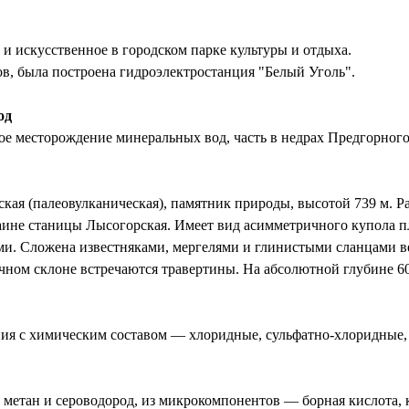
и искусственное в городском парке культуры и отдыха.
ков, была построена гидроэлектростанция "Белый Уголь".
од
е месторождение минеральных вод, часть в недрах Предгорного 
кая (палеовулканическая), памятник природы, высотой 739 м. Р
аине станицы Лысогорская. Имеет вид асимметричного купола п
ми. Сложена известняками, мергелями и глинистыми сланцами в
чном склоне встречаются травертины. На абсолютной глубине 6
я с химическим составом — хлоридные, сульфатно-хлоридные,
 метан и сероводород, из микрокомпонентов — борная кислота, к