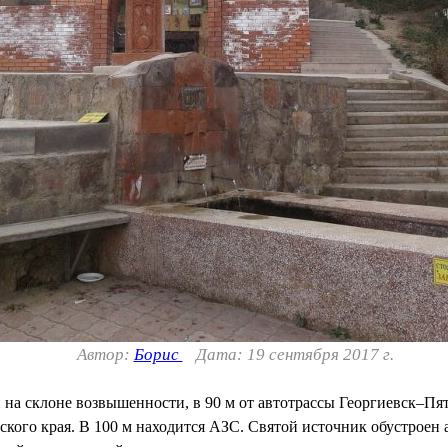
Автор:
Борис
Дата: 19 сентября 2017 г.
а склоне возвышенности, в 90 м от автотрассы Георгиевск–Пят
кого края. В 100 м находится АЗС. Святой источник обустроен а