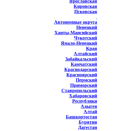
Ярославская
Кировская
Псковская
Автономные округа
Ненецкий
Ханты-Мансийский
Чукотский
Ямало-Ненецкий
Края
Алтайский
Забайкальский
Камчатский
Краснодарский
Красноярский
Пермский
Приморский
Ставропольский
Хабаровский
Республики
Адыгея
Алтай
Башкортостан
Бурятия
Дагестан