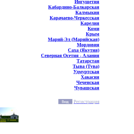
Ингушетия
Кабардино-Балкарская
Калмыкия
Карачаево-Черкесская
Карелия
Коми
Крым
Марий-Эл (Марийская)
Мордовия
Саха (Якутия)
Северная Осетия - Алания
Татарстан
Тыва (Тува)
Удмуртская
Хакасия
Чеченская
Чувашская
Регистрация