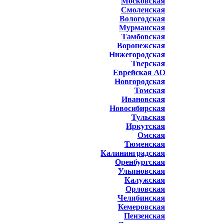
Московская
Смоленская
Вологодская
Мурманская
Тамбовская
Воронежская
Нижегородская
Тверская
Еврейская АО
Новгородская
Томская
Ивановская
Новосибирская
Тульская
Иркутская
Омская
Тюменская
Калининградская
Оренбургская
Ульяновская
Калужская
Орловская
Челябинская
Кемеровская
Пензенская