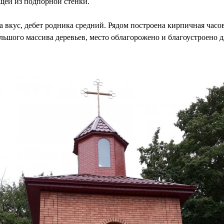
щей из подпорной стенки.
 на вкус, дебет родника средний. Рядом построена кирпичная час
шого массива деревьев, место облагорожено и благоустроено для