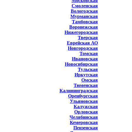
Московская
Смоленская
Вологодская
Мурманская
Тамбовская
Воронежская
Нижегородская
Тверская
Еврейская АО
Новгородская
Томская
Ивановская
Новосибирская
Тульская
Иркутская
Омская
Тюменская
Калининградская
Оренбургская
Ульяновская
Калужская
Орловская
Челябинская
Кемеровская
Пензенская