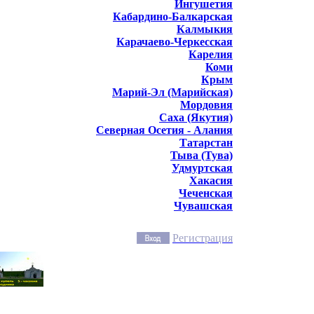
Ингушетия
Кабардино-Балкарская
Калмыкия
Карачаево-Черкесская
Карелия
Коми
Крым
Марий-Эл (Марийская)
Мордовия
Саха (Якутия)
Северная Осетия - Алания
Татарстан
Тыва (Тува)
Удмуртская
Хакасия
Чеченская
Чувашская
Регистрация