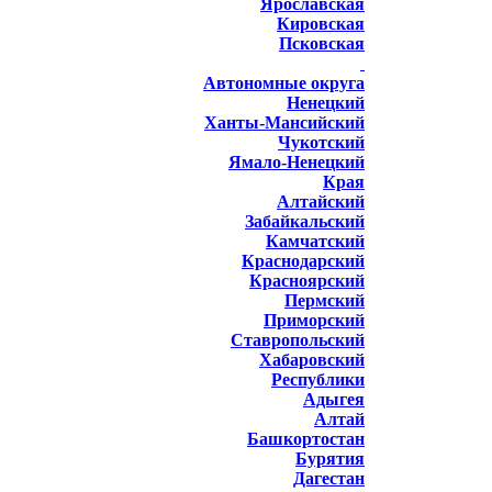
Ярославская
Кировская
Псковская
Автономные округа
Ненецкий
Ханты-Мансийский
Чукотский
Ямало-Ненецкий
Края
Алтайский
Забайкальский
Камчатский
Краснодарский
Красноярский
Пермский
Приморский
Ставропольский
Хабаровский
Республики
Адыгея
Алтай
Башкортостан
Бурятия
Дагестан