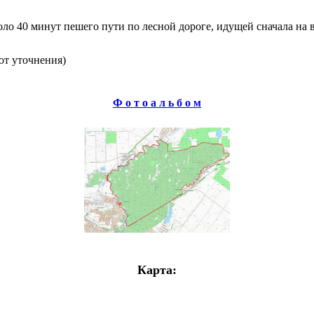
о 40 минут пешего пути по лесной дороге, идущей сначала на во
ют уточнения)
Ф о т о а л ь б о м
Карта: