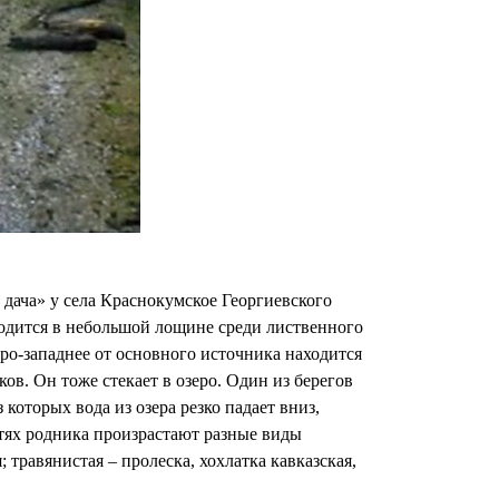
дача» у села Краснокумское Георгиевского
ходится в небольшой лощине среди лиственного
веро-западнее от основного источника находится
ов. Он тоже стекает в озеро. Один из берегов
 которых вода из озера резко падает вниз,
стях родника произрастают разные виды
 травянистая – пролеска, хохлатка кавказская,