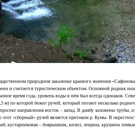
арственном природном заказнике краевого значения «Сафонова 
троен и считается туристическим объектом. Основной родник на
 разное время года, уровень воды в нём был всегда одинаков. Се
,5 м) по которой бежит ручей, который питают несколько родничк
просеке направления восток – запад. В дамбу заложены трубы, из
о этот «сборный» ручей является притоком р. Кумы. В окрестно
граб; кустарниковая – боярышник, кизил, лещина, крушина ломкая;