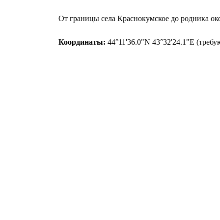
От границы села Краснокумское до родника окол
Координаты:
44°11'36.0"N 43°32'24.1"E (требу