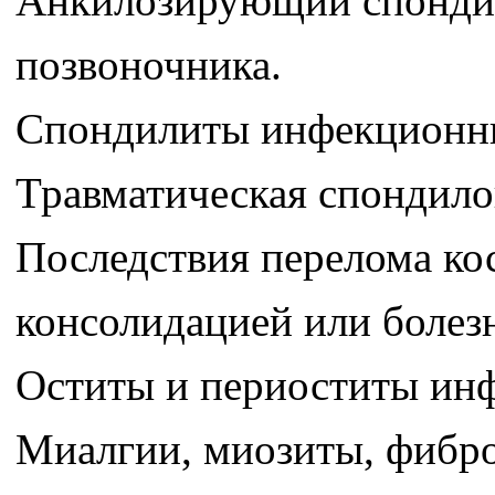
Анкилозирующий спондил
позвоночника.
Спондилиты инфекционны
Травматическая спондило
Последствия перелома ко
консолидацией или болез
Оститы и периоститы инф
Миалгии, миозиты, фибро