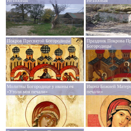
Незлобная
Незлобная
Покров Пресвятой Богородицы
Праздник Покрова Пр
Богородицы
Молитвы Богородице у иконы ея
Икона Божией Матери
«Утоли моя печали»
печали»