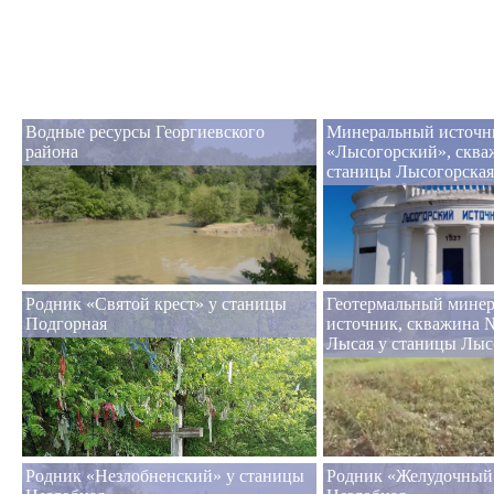
Водные ресурсы Георгиевского
Минеральный источн
района
«Лысогорский», сква
станицы Лысогорская
Родник «Святой крест» у станицы
Геотермальный мине
Подгорная
источник, скважина №
Лысая у станицы Лыс
Родник «Незлобненский» у станицы
Родник «Желудочный