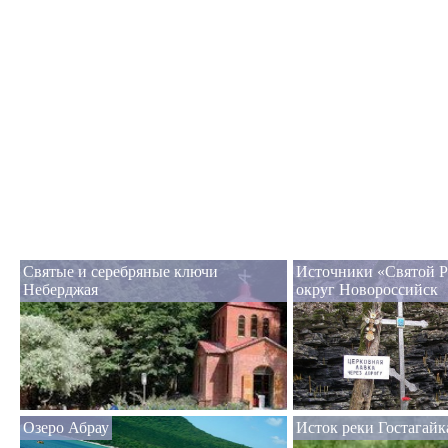
Святые и серебряные ключи
Источники «Святой Р
Неберджая
округ Новороссийск
Озеро Абрау
Исток реки Гостагайк