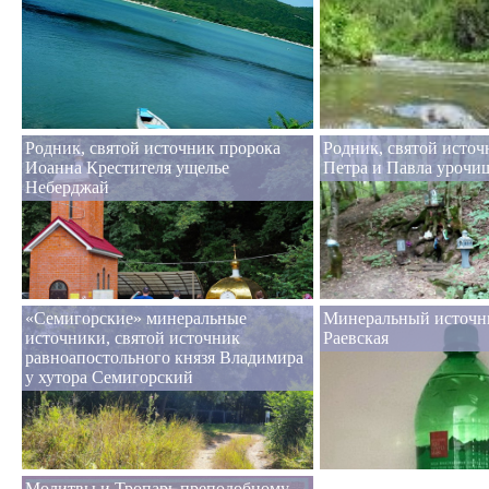
Родник, святой источник пророка
Родник, святой источ
Иоанна Крестителя ущелье
Петра и Павла урочи
Неберджай
«Семигорские» минеральные
Минеральный источн
источники, святой источник
Раевская
равноапостольного князя Владимира
у хутора Семигорский
Молитвы и Тропарь преподобному