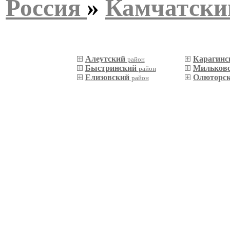
Россия
»
Камчатски
Алеутский
Карагин
район
Быстринский
Мильков
район
Елизовский
Олюторс
район