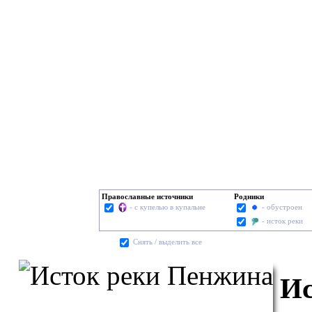
Православные источники
Родники
- с купелью в купальне
- обустроен
- исток реки
Cнять / выделить все
Ис