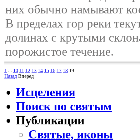
них обычно намывают косы
В пределах гор реки теку
долинах с крутыми склон
порожистое течение.
1
...
10
11
12
13
14
15
16
17
18
19
Назад
Вперед
Исцеления
Поиск по святым
Публикации
Святые, иконы