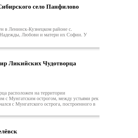
 Сибирского село Панфилово
 в Ленинск-Кузнецком районе с.
 Надежды, Любови и матери их Софии. У
Мир Ликийских Чудотворца
ца расположен на территории
дом с Мунгатским острогом, между устьями рек
ался с Мунгатского острога, построенного в
елёвск