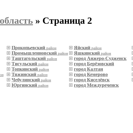
область
» Страница 2
Прокопьевский
Яйский
район
район
Промышленновский
Яшкинский
район
район
Таштагольский
город Анжеро-Судженск
район
Тисульский
город Берёзовский
район
Топкинский
город Калтан
район
Тяжинский
город Кемерово
он
район
Чебулинский
город Киселёвск
район
Юргинский
город Междуреченск
район