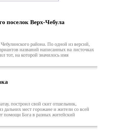
го поселок Верх-Чебула
Чебулинского района. По одной из версий,
 вариантов названий написанных на листочках
л тот, на которой значилось имя
вка
атау, построил свой скит отшельник,
из дальних мест горожане и жители со всей
сят помощи Бога в разных житейский