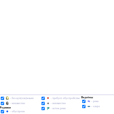
Водоёмы
- без куп(ели)альни
- требует обустройства
- река
- неизвестно
- неизвестно
- озеро
Родники
- исток реки
- обустроен