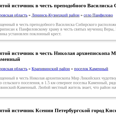
вятой источник в честь преподобного Василиска
ровская область
»
Ленинск-Кузнецкий район
»
село Панфилово
енный в честь преподобного Василиска Сибирского расположен
риписан к Панфиловскому храму в честь святых мучениц Веры,
ника установлен поклонный крест.
вятой источник в честь Николая архиепископа 
Каменный
ровская область
»
Крапивинский район
»
поселок Каменный
енный в честь Николая архиепископа Мир Ликийских чудотвор
 сельского поселения, в 1.5 км севернее поселка Каменный, ря
ивинский-Каменный. Любой местный житель знает, что район нач
вятой источник Ксении Петербургской город Кис