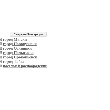
Cвернуть/Развернуть
город Мыски
город Новокузнецк
город Осинники
город Полысаево
город Прокопьевск
город Тайга
поселок Краснобродский