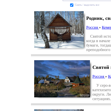
Cнять / выделить все
Родник, с
Россия
»
Кеме
Святой источн
когда в начал
бумаги, тогда
преподобного 
Святой 
Россия
»
К
У серо-вод
катехизато
округи. Лю
ситуациях.