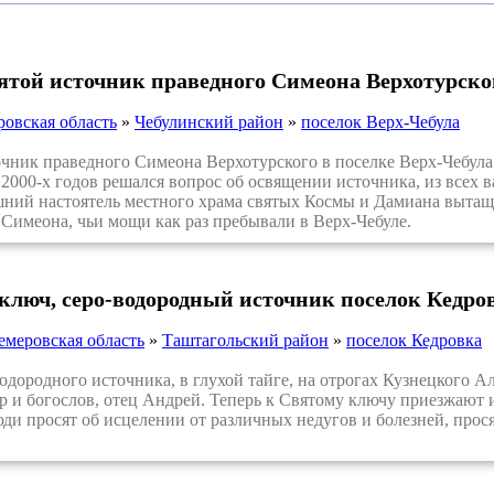
вятой источник праведного Симеона Верхотурско
ровская область
»
Чебулинский район
»
поселок Верх-Чебула
ик праведного Симеона Верхотурского в поселке Верх-Чебула 
е 2000-х годов решался вопрос об освящении источника, из всех
шний настоятель местного храма святых Космы и Дамиана вытащи
Симеона, чьи мощи как раз пребывали в Верх-Чебуле.
ключ, серо-водородный источник поселок Кедро
емеровская область
»
Таштагольский район
»
поселок Кедровка
ородного источника, в глухой тайге, на отрогах Кузнецкого Ал
р и богослов, отец Андрей. Теперь к Святому ключу приезжают 
ди просят об исцелении от различных недугов и болезней, про