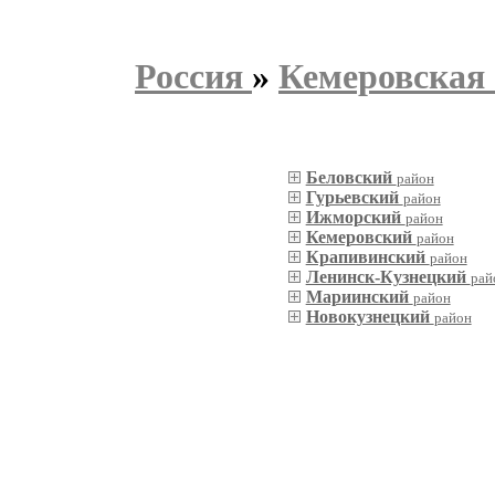
Россия
»
Кемеровская 
Беловский
район
Гурьевский
район
Ижморский
район
Кемеровский
район
Крапивинский
район
Ленинск-Кузнецкий
рай
Мариинский
район
Новокузнецкий
район