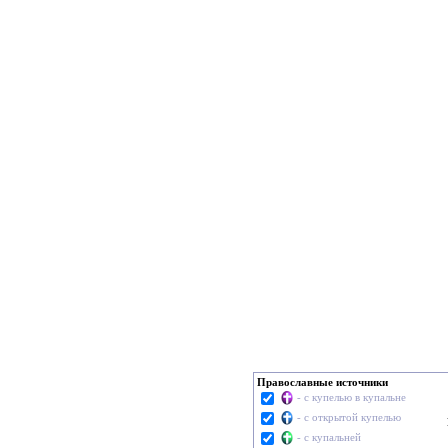
Православные источники
- с купелью в купальне
- с открытой купелью
- с купальней