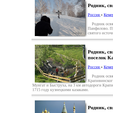
Родник, с
Россия
»
Кеме
Родник освящ
Панфилово. П
святого источ
Родник, с
поселок 
Россия
»
Кеме
Родник освящ
Крапивинского
Мунгат и Быструха, на 3 км автодороги Крап
1715 году кузнецкими казаками.
Родник, с