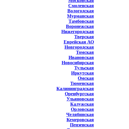
Московская
Смоленская
Вологодская
Мурманская
Тамбовская
Воронежская
Нижегородская
Тверская
Еврейская АО
Новгородская
Томская
Ивановская
Новосибирская
Тульская
Иркутская
Омская
Тюменская
Калининградская
Оренбургская
Ульяновская
Калужская
Орловская
Челябинская
Кемеровская
Пензенская