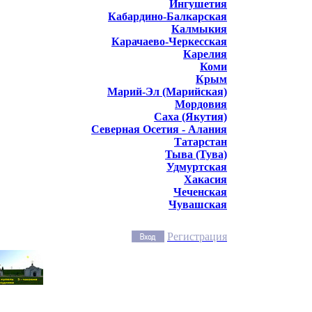
Ингушетия
Кабардино-Балкарская
Калмыкия
Карачаево-Черкесская
Карелия
Коми
Крым
Марий-Эл (Марийская)
Мордовия
Саха (Якутия)
Северная Осетия - Алания
Татарстан
Тыва (Тува)
Удмуртская
Хакасия
Чеченская
Чувашская
Регистрация