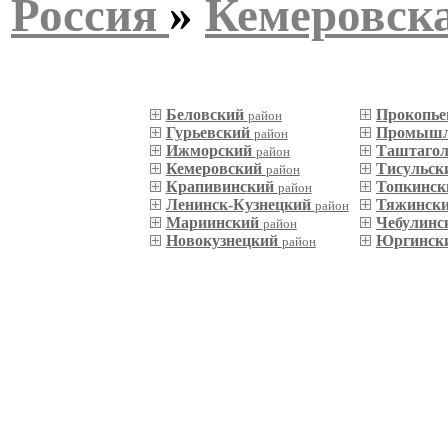
Россия
»
Кемеровска
Беловский
Прокопье
район
Гурьевский
Промышл
район
Ижморский
Таштаго
район
Кемеровский
Тисульск
район
Крапивинский
Топкинс
район
Ленинск-Кузнецкий
Тяжинск
район
Мариинский
Чебулинс
район
Новокузнецкий
Юргинск
район