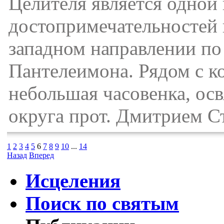
Целителя является одной
достопримечательностей 
западном направлении по у
Пантелеимона. Рядом с к
небольшая часовенка, ос
округа прот. Дмитрием С
1
2
3
4
5
6
7
8
9
10
...
14
Назад
Вперед
Исцеления
Поиск по святым