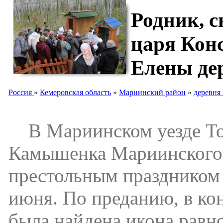
Родник, 
царя Кон
Елены де
Россия
»
Кемеровская область
»
Мариинский район
»
деревня
В Мариинском уезде Том
Камышенка Мариинского 
престольным праздником 
июня. По преданию, в ко
была найдена икона равн