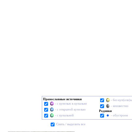
Православные источники
- без куп(ели)
- с купелью в купальне
- неизвестно
- с открытой купелью
Родники
- с купальней
- обустроен
Cнять / выделить все