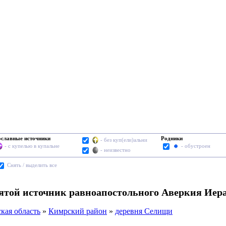
славные источники
Родники
- без куп(ели)альни
- с купелью в купальне
- обустроен
- неизвестно
Cнять / выделить все
вятой источник равноапостольного Аверкия Иер
кая область
»
Кимрский район
»
деревня Селищи