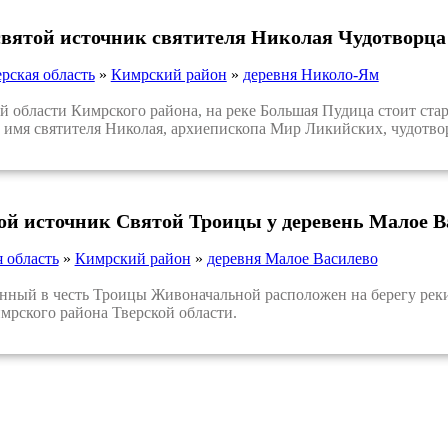
святой источник святителя Николая Чудотворц
рская область
»
Кимрский район
»
деревня Николо-Ям
области Кимрского района, на реке Большая Пудица стоит стар
 имя святителя Николая, архиепископа Мир Ликийских, чудотво
той источник Святой Троицы у деревень Малое В
я область
»
Кимрский район
»
деревня Малое Василево
ый в честь Троицы Живоначальной расположен на берегу реки 
мрского района Тверской области.