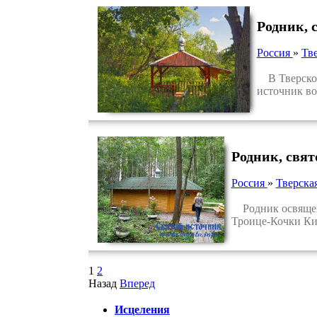
Родник, 
Россия
»
Тве
В Тверской 
источник во
Родник, свя
Россия
»
Тверска
Родник освященн
Троице-Кочки Ки
1
2
Назад
Вперед
Исцеления