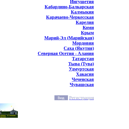
Ингушетия
Кабардино-Балкарская
Калмыкия
Карачаево-Черкесская
Карелия
Коми
Крым
Марий-Эл (Марийская)
Мордовия
Саха (Якутия)
Северная Осетия - Алания
Татарстан
Тыва (Тува)
Удмуртская
Хакасия
Чеченская
Чувашская
Регистрация