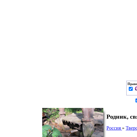
Право
Родник, с
Россия
»
Тверс