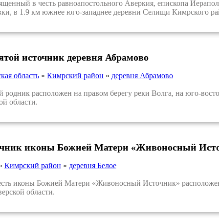
енный в честь равноапостольного Аверкия, епископа Иерапольс
ки, в 1.9 км южнее юго-западнее деревни Селищи Кимрского ра
вятой источник деревня Абрамово
кая область
»
Кимрский район
»
деревня Абрамово
одник расположен на правом берегу реки Волга, на юго-вост
ой области.
точник иконы Божией Матери «Живоносный Исто
»
Кимрский район
»
деревня Белое
ть иконы Божией Матери «Живоносный Источник» расположен 
ерской области.