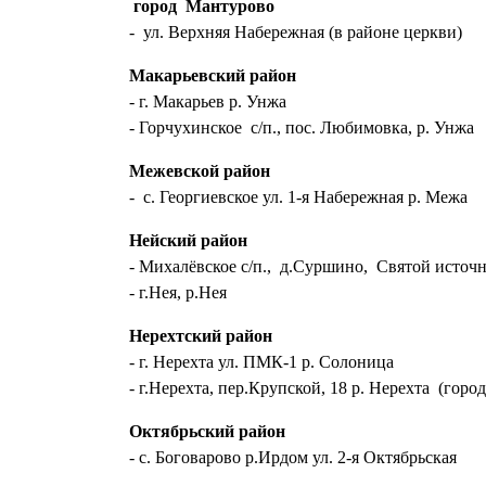
город Мантурово
- ул. Верхняя Набережная (в районе церкви)
Макарьевский район
- г. Макарьев р. Унжа
- Горчухинское с/п., пос. Любимовка, р. Унжа
Межевской район
- с. Георгиевское ул. 1-я Набережная р. Межа
Нейский район
- Михалёвское с/п., д.Суршино, Святой источ
- г.Нея, р.Нея
Нерехтский район
- г. Нерехта ул. ПМК-1 р. Солоница
- г.Нерехта, пер.Крупской, 18 р. Нерехта (город
Октябрьский район
- с. Боговарово р.Ирдом ул. 2-я Октябрьская