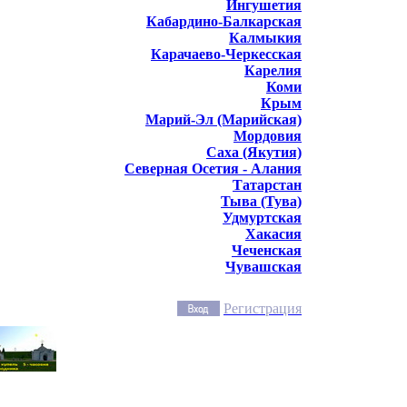
Ингушетия
Кабардино-Балкарская
Калмыкия
Карачаево-Черкесская
Карелия
Коми
Крым
Марий-Эл (Марийская)
Мордовия
Саха (Якутия)
Северная Осетия - Алания
Татарстан
Тыва (Тува)
Удмуртская
Хакасия
Чеченская
Чувашская
Регистрация