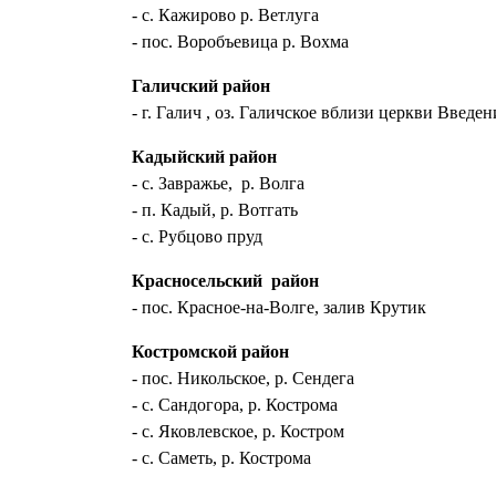
- с. Кажирово р. Ветлуга
- пос. Воробъевица р. Вохма
Галичский район
- г. Галич , оз. Галичское вблизи церкви Введен
Кадыйский район
- с. Завражье, р. Волга
- п. Кадый, р. Вотгать
- с. Рубцово пруд
Красносельский район
- пос. Красное-на-Волге, залив Крутик
Костромской район
- пос. Никольское, р. Сендега
- с. Сандогора, р. Кострома
- с. Яковлевское, р. Костром
- с. Саметь, р. Кострома