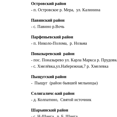
Островский район
- п. Островское р. Мера, ул. Калинина
Павинский район
- с. Павино р.Вочь
Парфеньевский район
- п. Николо-Полома, р. Нозьма
Поназыревский район
- пос. Поназырево ул. Карла Маркса р. Прудовк
- с. Хмелёвка,ул.Набережная,7 р. Хмелевка
Пыщугский район
- Пыщуг (район бывшей мельницы)
Солигаличс-кий район
- д. Колпатино, Святой источник
Шарьинский район
- с. Н-Шанга, р. Б. Шанга