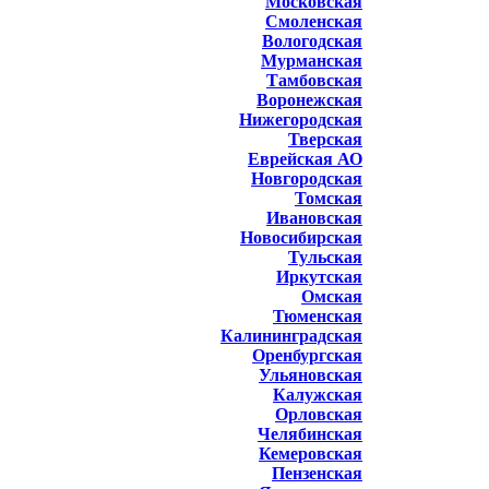
Московская
Смоленская
Вологодская
Мурманская
Тамбовская
Воронежская
Нижегородская
Тверская
Еврейская АО
Новгородская
Томская
Ивановская
Новосибирская
Тульская
Иркутская
Омская
Тюменская
Калининградская
Оренбургская
Ульяновская
Калужская
Орловская
Челябинская
Кемеровская
Пензенская