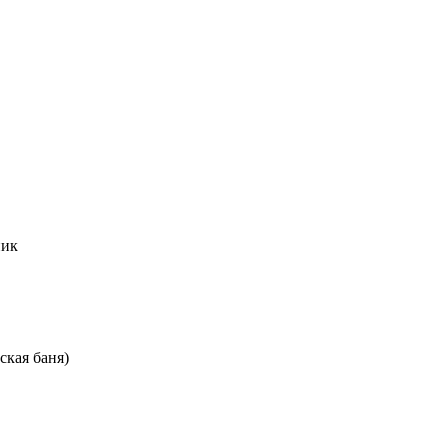
ник
ская баня)