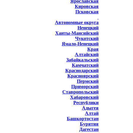
Ярославская
Кировская
Псковская
Автономные округа
Ненецкий
Ханты-Мансийский
Чукотский
Ямало-Ненецкий
Края
Алтайский
Забайкальский
Камчатский
Краснодарский
Красноярский
Пермский
Приморский
Ставропольский
Хабаровский
Республики
Адыгея
Алтай
Башкортостан
Бурятия
Дагестан