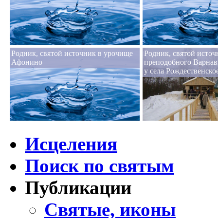
Родник, святой источник в урочище
Родник, святой источ
Афонино
преподобного Варнав
у села Рождественско
Исцеления
Поиск по святым
Публикации
Святые, иконы