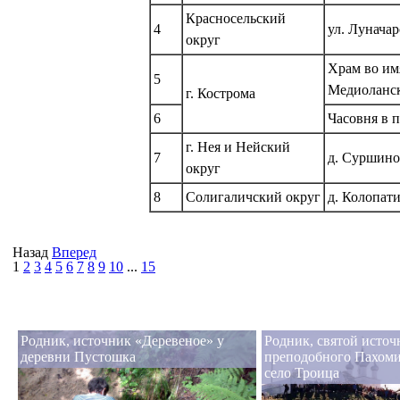
Красносельский
4
ул. Луначар
округ
Храм во им
5
Медиоланск
г. Кострома
6
Часовня в 
г. Нея и Нейский
7
д. Суршино
округ
8
Солигаличский округ
д. Колопат
Назад
Вперед
1
2
3
4
5
6
7
8
9
10
...
15
Родник, источник «Деревеное» у
Родник, святой источ
деревни Пустошка
преподобного Пахоми
село Троица