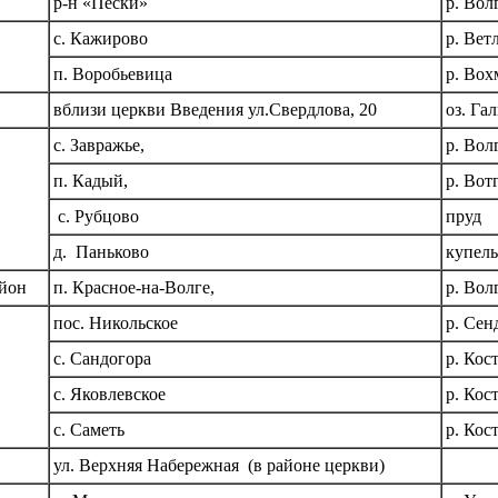
р-н «Пески»
р. Вол
с. Кажирово
р. Вет
п. Воробьевица
р. Во
вблизи церкви Введения ул.Свердлова, 20
оз. Га
с. Завражье,
р. Вол
п. Кадый,
р. Вот
с. Рубцово
пруд
д. Паньково
купель
айон
п. Красное-на-Волге,
р. Вол
пос. Никольское
р. Сен
с. Сандогора
р. Кос
с. Яковлевское
р. Кос
с. Саметь
р. Кос
ул. Верхняя Набережная (в районе церкви)