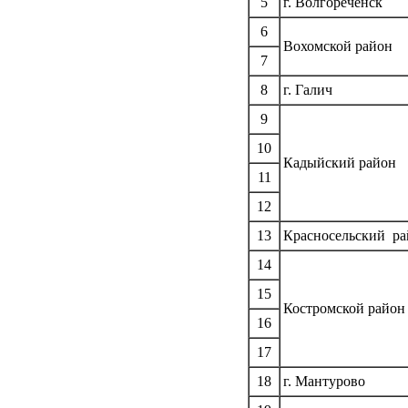
5
г. Волгореченск
6
Вохомской район
7
8
г. Галич
9
10
Кадыйский район
11
12
13
Красносельский р
14
15
Костромской район
16
17
18
г. Мантурово