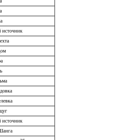
а
а
жа
й источник
ехта
дом
ра
ь
ьма
довка
елевка
щуг
й источник
 Шанга