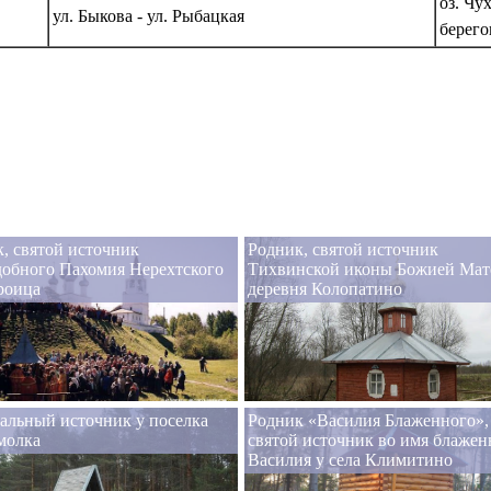
оз. Чу
ул. Быкова - ул. Рыбацкая
берег
, святой источник
Родник, святой источник
добного Пахомия Нерехтского
Тихвинской иконы Божией Мат
роица
деревня Колопатино
альный источник у поселка
Родник «Василия Блаженного»,
молка
святой источник во имя блажен
Василия у села Климитино