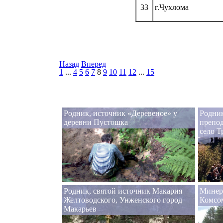
33
г.Чухлома
Назад
Вперед
1
...
4
5
6
7
8
9
10
11
12
...
15
Родник, источник «Деревеное» у
Родник
деревни Пустошка
препо
село Т
Родник, святой источник Макария
Минер
Желтоводского, Унженского город
Комсо
Макарьев