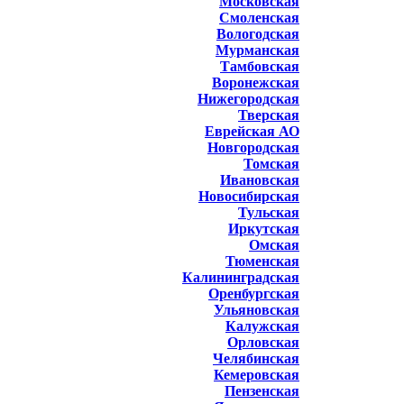
Московская
Смоленская
Вологодская
Мурманская
Тамбовская
Воронежская
Нижегородская
Тверская
Еврейская АО
Новгородская
Томская
Ивановская
Новосибирская
Тульская
Иркутская
Омская
Тюменская
Калининградская
Оренбургская
Ульяновская
Калужская
Орловская
Челябинская
Кемеровская
Пензенская