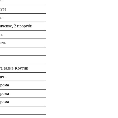
га
луга
хма
личское, 2 проруби
га
гать
га залив Крутик
дега
трома
трома
трома