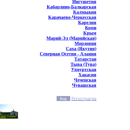
Ингушетия
Кабардино-Балкарская
Калмыкия
Карачаево-Черкесская
Карелия
Коми
Крым
Марий-Эл (Марийская)
Мордовия
Саха (Якутия)
Северная Осетия - Алания
Татарстан
Тыва (Тува)
Удмуртская
Хакасия
Чеченская
Чувашская
Регистрация