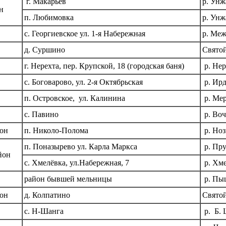
г. Макарьев
р. Унж
н
п. Любимовка
р. Унж
с. Георгиевское ул. 1-я Набережная
р. Ме
д. Суршино
Свято
г. Нерехта, пер. Крупской, 18 (городская баня)
р. Нер
с. Боговарово, ул. 2-я Октябрьская
р. Ир
п. Островское, ул. Калинина
р. Ме
с. Павино
р. Воч
он
п. Николо-Полома
р. Ноз
п. Поназырево ул. Карла Маркса
р. Пру
йон
с. Хмелёвка, ул.Набережная, 7
р. Хм
район бывшей мельницы
р. Пы
он
д. Колпатино
Свято
с. Н-Шанга
р. Б.