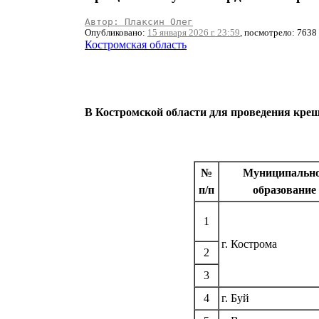
Автор: Плаксин Олег
Опубликовано:
15 января 2026 г. 23:59
, посмотрело: 7638
Костромская область
В Костромской области для проведения креще
№
Муниципальн
п/п
образование
1
г. Кострома
2
3
4
г. Буй