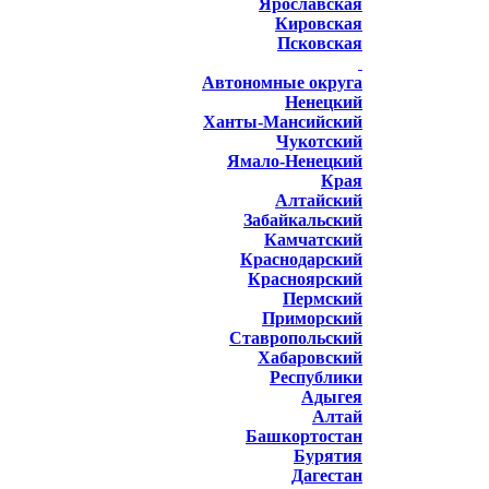
Ярославская
Кировская
Псковская
Автономные округа
Ненецкий
Ханты-Мансийский
Чукотский
Ямало-Ненецкий
Края
Алтайский
Забайкальский
Камчатский
Краснодарский
Красноярский
Пермский
Приморский
Ставропольский
Хабаровский
Республики
Адыгея
Алтай
Башкортостан
Бурятия
Дагестан