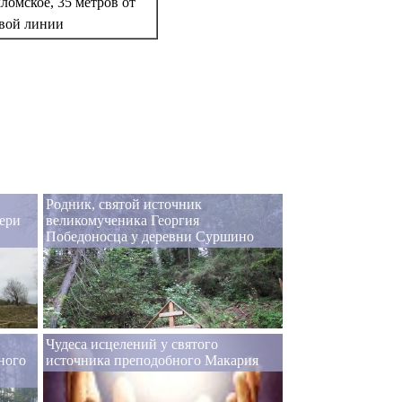
хломское, 35 метров от
овой линии
Родник, святой источник
ери
великомученика Георгия
Победоносца у деревни Суршино
Чудеса исцелений у святого
ного
источника преподобного Макария