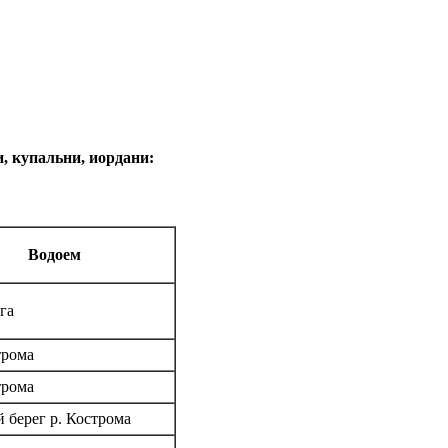
, купальни, иордани:
Водоем
га
трома
трома
 берег р. Кострома