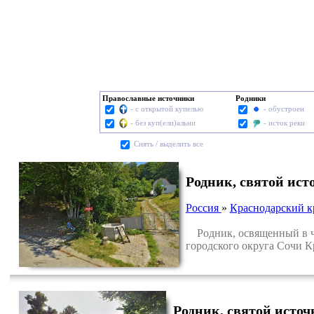
Православные источники
Родники
- с открытой купелью
- обустроен
- без куп(ели)альни
- исток реки
Cнять / выделить все
Родник, святой ис
Россия
»
Краснодарский к
Родник, освященный в че
городского округа Сочи К
Родник, святой исто