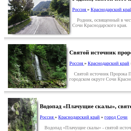
Россия
»
Краснодарский кра
Родник, освященный в честь
Сочи Краснодарского края.
Святой источник прор
Россия
»
Краснодарский край
Святой источник Пророка Пре
городском округе Сочи Красно
Водопад «Плачущие скалы», свято
Россия
»
Краснодарский край
»
город Сочи
Водопад «Плачущие скалы» - святой источн