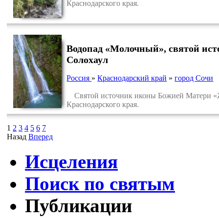
Краснодарского края.
Водопад «Молочный», святой ис
Солохаул
Россия
»
Краснодарский край
»
город Сочи
Святой источник иконы Божией Матери «Жи
Краснодарского края.
1
2
3
4
5
6
7
Назад
Вперед
Исцеления
Поиск по святым
Публикации