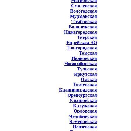
Московская
Смоленская
Вологодская
Мурманская
Тамбовская
Воронежская
Нижегородская
Тверская
Еврейская АО
Новгородская
Томская
Ивановская
Новосибирская
Тульская
Иркутская
Омская
Тюменская
Калининградская
Оренбургская
Ульяновская
Калужская
Орловская
Челябинская
Кемеровская
Пензенская