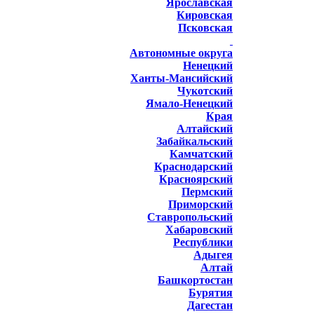
Ярославская
Кировская
Псковская
Автономные округа
Ненецкий
Ханты-Мансийский
Чукотский
Ямало-Ненецкий
Края
Алтайский
Забайкальский
Камчатский
Краснодарский
Красноярский
Пермский
Приморский
Ставропольский
Хабаровский
Республики
Адыгея
Алтай
Башкортостан
Бурятия
Дагестан