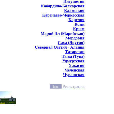
Ингушетия
Кабардино-Балкарская
Калмыкия
Карачаево-Черкесская
Карелия
Коми
Крым
Марий-Эл (Марийская)
Мордовия
Саха (Якутия)
Северная Осетия - Алания
Татарстан
Тыва (Тува)
Удмуртская
Хакасия
Чеченская
Чувашская
Регистрация