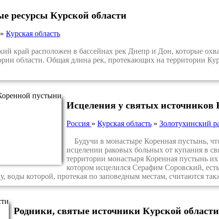
ые ресурсы Курской области
»
Курская область
й край расположен в бассейнах рек Днепр и Дон, которые охв
ории области. Общая длина рек, протекающих на территории Курс
Исцеления у святых источников
Россия
»
Курская область
»
Золотухинский р
Будучи в монастыре Коренная пустынь, что 
исцелении раковых больных от купания в св
территории монастыря Коренная пустынь их б
котором исцелился Серафим Соровский, ест
у, воды которой, протекая по заповедным местам, считаются та
Родники, святые источники Курской области