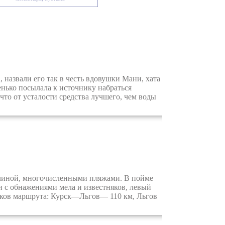
азвали его так в честь вдовушки Мани, хата
енько посылала к источнику набраться
то от усталости средства лучшего, чем воды
линой, многочисленными пляжами. В пойме
и с обнажениями мела и известняков, левый
стков маршрута: Курск—Льгов— 110 км, Льгов