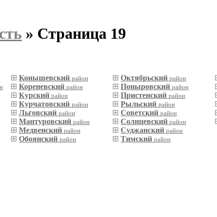
сть
» Страница 19
Конышевский
Октябрьский
район
район
Кореневский
Поныровский
н
район
район
Курский
Пристенский
район
район
Курчатовский
Рыльский
район
район
Льговский
Советский
район
район
Мантуровский
Солнцевский
район
район
Медвенский
Суджанский
район
район
Обоянский
Тимский
район
район