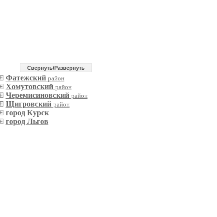
Cвернуть/Развернуть
Фатежский
район
Хомутовский
район
Черемисиновский
район
Щигровский
район
город Курск
город Льгов