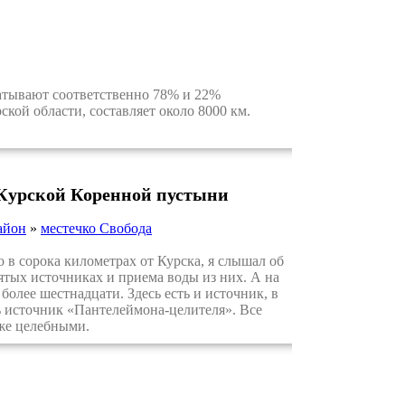
атывают соответственно 78% и 22%
кой области, составляет около 8000 км.
 Курской Коренной пустыни
айон
»
местечко Свобода
в сорока километрах от Курска, я слышал об
ятых источниках и приема воды из них. А на
олее шестнадцати. Здесь есть и источник, в
ь источник «Пантелеймона-целителя». Все
кже целебными.