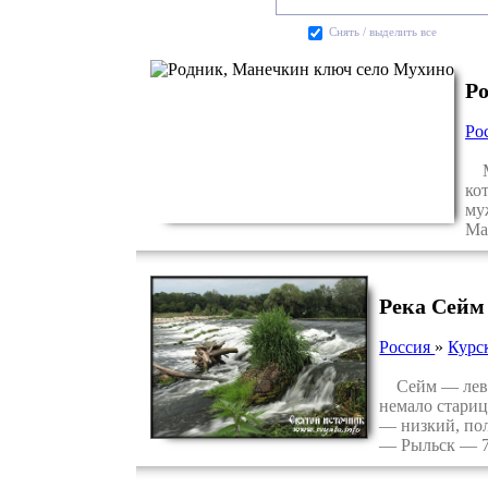
Cнять / выделить все
Р
Ро
Ма
ко
му
Ма
Река Сейм
Россия
»
Курс
Сейм — левый
немало стариц
— низкий, пол
— Рыльск — 7