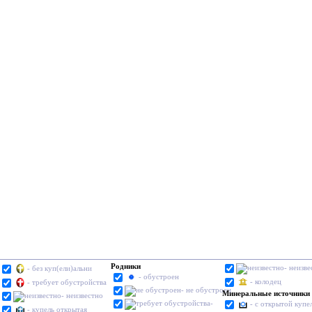
Родники
- неизве
- без куп(ели)альни
- обустроен
- колодец
- требует обустройства
- не обустроен
Минеральные источники
- неизвестно
-
- с открытой купе
- купель открытая