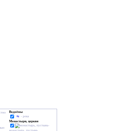
Водоёмы
стно
- река
Монастыри, церкви
-
лью
монастырь, пустынь