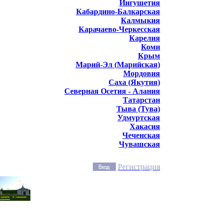
Ингушетия
Кабардино-Балкарская
Калмыкия
Карачаево-Черкесская
Карелия
Коми
Крым
Марий-Эл (Марийская)
Мордовия
Саха (Якутия)
Северная Осетия - Алания
Татарстан
Тыва (Тува)
Удмуртская
Хакасия
Чеченская
Чувашская
Регистрация