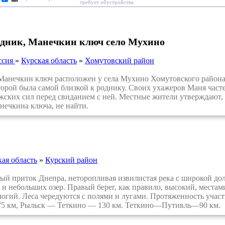
требует обустройства
одник, Манечкин ключ село Мухино
ссия
»
Курская область
»
Хомутовский район
нечкин ключ расположен у села Мухино Хомутовского района, н
торой была самой близкой к роднику. Своих ухажеров Маня част
жских сил перед свиданием с ней. Местные жители утверждают, ч
нечкина ключа, не найти.
кая область
»
Курский район
 приток Днепра, неторопливая извилистая река с широкой до
 и небольших озер. Правый берег, как правило, высокий, местам
огий. Леса чередуются с полями и лугами. Протяженность уча
5 км, Рыльск — Теткино — 130 км. Теткино—Путивль—90 км.