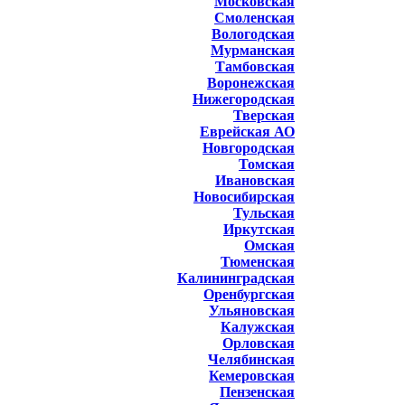
Московская
Смоленская
Вологодская
Мурманская
Тамбовская
Воронежская
Нижегородская
Тверская
Еврейская АО
Новгородская
Томская
Ивановская
Новосибирская
Тульская
Иркутская
Омская
Тюменская
Калининградская
Оренбургская
Ульяновская
Калужская
Орловская
Челябинская
Кемеровская
Пензенская