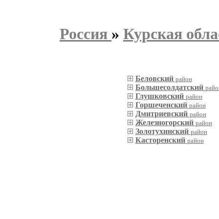
Россия
»
Курская обла
Беловский
район
Большесолдатский
райо
Глушковский
район
Горшеченский
район
Дмитриевский
район
Железногорский
район
Золотухинский
район
Касторенский
район