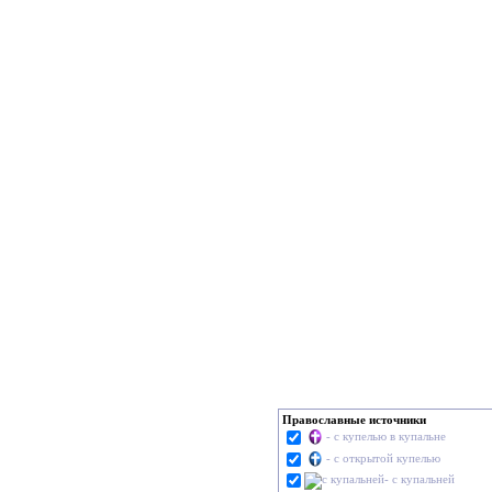
Православные источники
- с купелью в купальне
- с открытой купелью
- с купальней