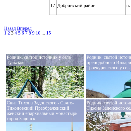
17
Добринский район
п.
Назад
Вперед
1
2
3
4
5
6
7
8
9
10
...
15
Родник, святой источник у села
Родник, святой источ
Тульское
преподобного Иллар
Троекуровского у се
Скит Тихона Задонского - Свято-
Родник, святой источ
Тихоновский Преображенский
Тихона Задонского с
женский епархиальный монастырь
город Задонск