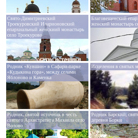
Свято-Димитриевский
Благовещенский епа
Троекуровский Иларионовский
женский монастырь с
епархиальный женскиий монастырь
село Троекурово
Родник «Кувшин» в Сафари-парке
Исцеления в святых м
«Кудыкина гора», между селами
Яблоново и Каменка
Родник, святой источник в честь
Родник Барский, свят
святого Архистратига Михаила село
деревня Борки
Волово