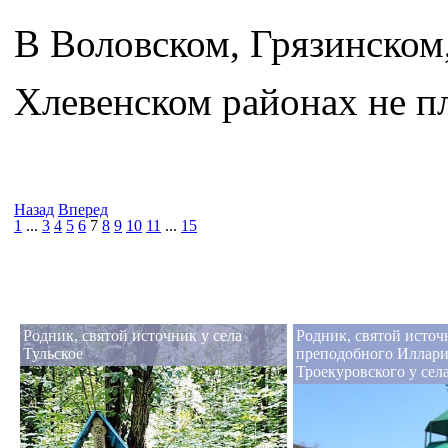
В Воловском, Грязинском
Хлевенском районах не п
Назад
Вперед
1
...
3
4
5
6
7
8
9
10
11
...
15
Родник, святой источник у села
Родник, святой источ
Тульское
преподобного Иллар
Троекуровского у се