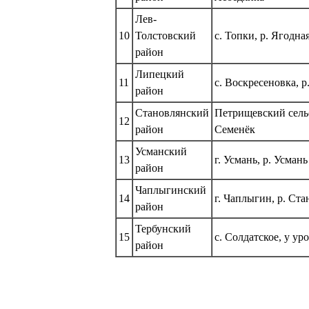
Лев-
10
Толстовский
с. Топки, р. Ягодна
район
Липецкий
11
с. Воскресеновка, 
район
Становлянский
Петрищевский сельсо
12
район
Семенёк
Усманский
13
г. Усмань, р. Усмань
район
Чаплыгинский
14
г. Чаплыгин, р. Ста
район
Тербунский
15
с. Солдатское, у у
район