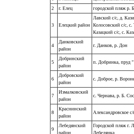
2
г. Елец
городской пляж р. 
Лавский с/с, д. Ка
3
Елецкий район
Колосовский с/с, с.
Казацкий с/с, с. Ка
Данковский
4
г. Данков, р. Дон
район
Добринский
5
п. Добринка, пруд 
район
Добровский
6
с. Доброе, р. Ворон
район
Измалковский
7
с. Чернава, р. Б. Со
район
Краснинский
8
Александровское с/п
район
Лебедянский
Городской пляж г. 
9
район
Лебедянка