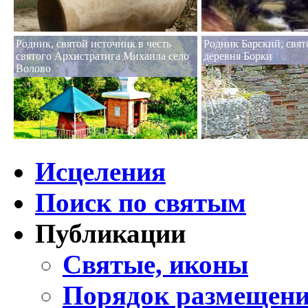
Родник, святой источник в честь
Родник Барский, свят
святого Архистратига Михаила село
деревня Борки
Волово
Исцеления
Поиск по святым
Публикации
Святые, иконы
Порядок размещени