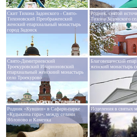
Скит Тихона Задонского - Свято-
Родник, святой источ
Тихоновский Преображенский
Тихона Задонского с
женский епархиальный монастырь
город Задонск
Свято-Димитриевский
Благовещенский епа
Троекуровский Иларионовский
женский монастырь с
епархиальный женскиий монастырь
село Троекурово
Родник «Кувшин» в Сафари-парке
Исцеления в святых м
«Кудыкина гора», между селами
Яблоново и Каменка