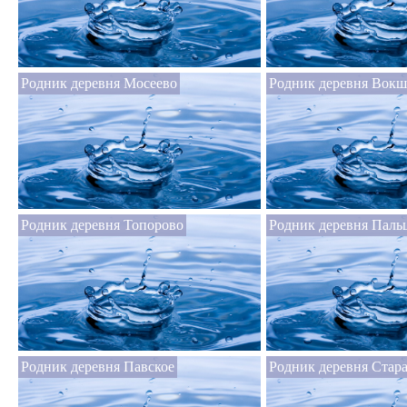
Родник деревня Мосеево
Родник деревня Вок
Родник деревня Топорово
Родник деревня Паль
Родник деревня Павское
Родник деревня Стар