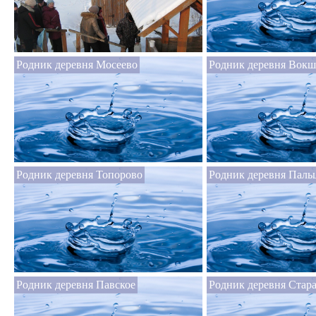
Родник деревня Мосеево
Родник деревня Вок
Родник деревня Топорово
Родник деревня Паль
Родник деревня Павское
Родник деревня Стар