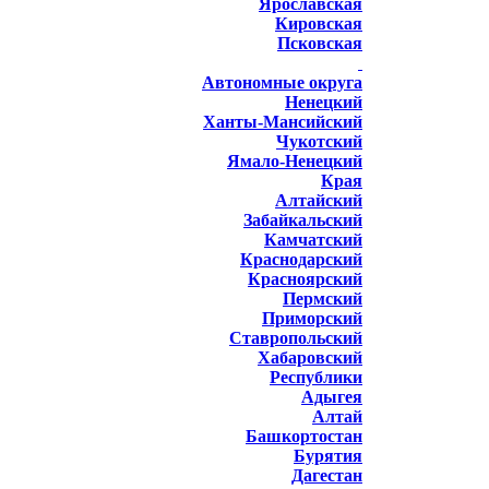
Ярославская
Кировская
Псковская
Автономные округа
Ненецкий
Ханты-Мансийский
Чукотский
Ямало-Ненецкий
Края
Алтайский
Забайкальский
Камчатский
Краснодарский
Красноярский
Пермский
Приморский
Ставропольский
Хабаровский
Республики
Адыгея
Алтай
Башкортостан
Бурятия
Дагестан