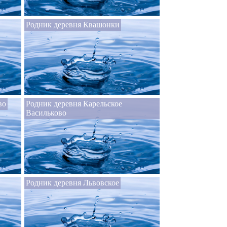
Родник деревня Квашонки
во
Родник деревня Карельское
Васильково
Родник деревня Львовское