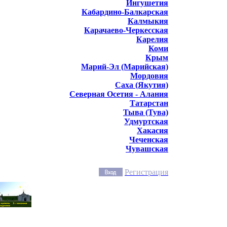
Ингушетия
Кабардино-Балкарская
Калмыкия
Карачаево-Черкесская
Карелия
Коми
Крым
Марий-Эл (Марийская)
Мордовия
Саха (Якутия)
Северная Осетия - Алания
Татарстан
Тыва (Тува)
Удмуртская
Хакасия
Чеченская
Чувашская
Регистрация