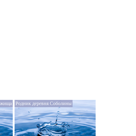
яжища
Родник деревня Соболины