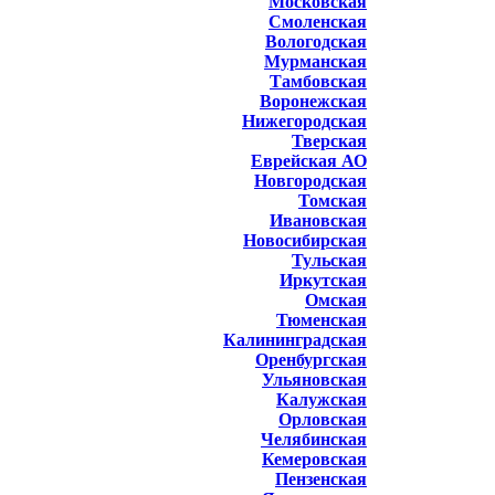
Московская
Смоленская
Вологодская
Мурманская
Тамбовская
Воронежская
Нижегородская
Тверская
Еврейская АО
Новгородская
Томская
Ивановская
Новосибирская
Тульская
Иркутская
Омская
Тюменская
Калининградская
Оренбургская
Ульяновская
Калужская
Орловская
Челябинская
Кемеровская
Пензенская