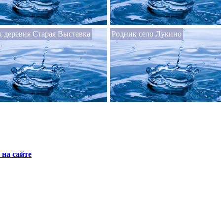
 деревня Старая Выставка
Родник село Лукино
на сайте