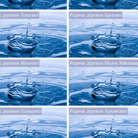
 деревня Топалки
Родник деревня Брехово
 деревня Мосеево
Родник деревня Малое Мякише
 деревня Пальцево
Родник деревня Арханское