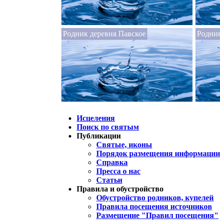
Родник деревня Павское
Родник
Исцеления
Поиск по святым
Публикации
Святые, иконы
Порядок размещения информации 
Справка
Пресса о нас
Статьи
Правила и обустройство
Обустройство родников, купелей
Правила посещения источников
Размещение "Правил посещения"