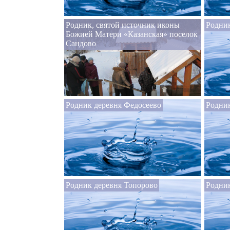
Родник, святой источник иконы
Родник
Божией Матери «Казанская» поселок
Сандово
Родник деревня Федосеево
Родник
Родник деревня Топорово
Родник