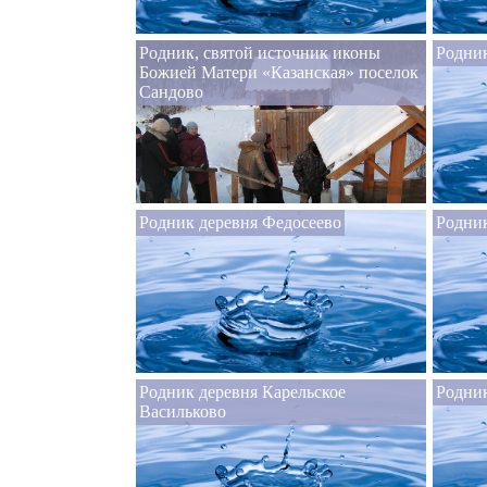
Родник, святой источник иконы
Родник
Божией Матери «Казанская» поселок
Сандово
Родник деревня Федосеево
Родник
Родник деревня Карельское
Родник
Васильково