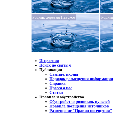
Родник деревня Павское
Родник
Исцеления
Поиск по святым
Публикации
Святые, иконы
Порядок размещения информации 
Справка
Пресса о нас
Статьи
Правила и обустройство
Обустройство родников, купелей
Правила посещения источников
Размещение "Правил посещения"