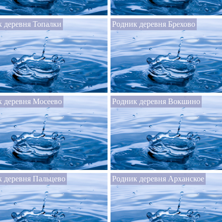
 деревня Топалки
Родник деревня Брехово
 деревня Мосеево
Родник деревня Вокшино
 деревня Пальцево
Родник деревня Арханское