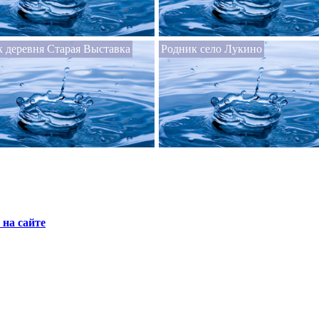
 деревня Старая Выставка
Родник село Лукино
на сайте