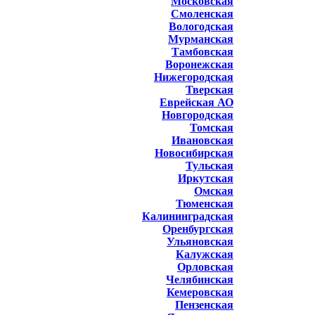
Московская
Смоленская
Вологодская
Мурманская
Тамбовская
Воронежская
Нижегородская
Тверская
Еврейская АО
Новгородская
Томская
Ивановская
Новосибирская
Тульская
Иркутская
Омская
Тюменская
Калининградская
Оренбургская
Ульяновская
Калужская
Орловская
Челябинская
Кемеровская
Пензенская