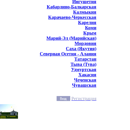
Ингушетия
Кабардино-Балкарская
Калмыкия
Карачаево-Черкесская
Карелия
Коми
Крым
Марий-Эл (Марийская)
Мордовия
Саха (Якутия)
Северная Осетия - Алания
Татарстан
Тыва (Тува)
Удмуртская
Хакасия
Чеченская
Чувашская
Регистрация