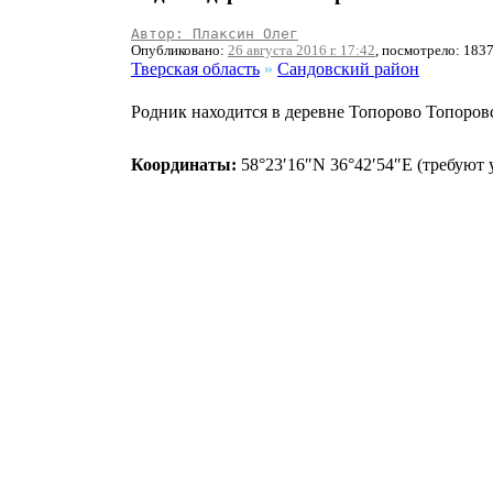
Автор: Плаксин Олег
Опубликовано:
26 августа 2016 г. 17:42
, посмотрело: 183
Тверская область
»
Сандовский район
Родник находится в деревне Топорово Топоровс
Координаты:
58°23′16″N 36°42′54″E (требуют 