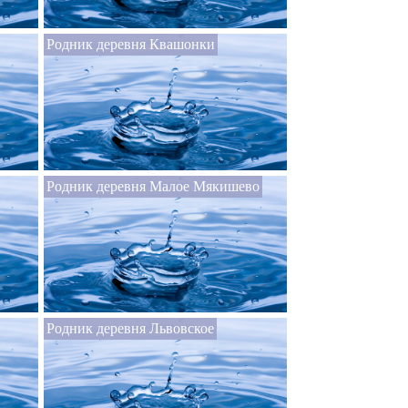
Родник деревня Квашонки
Родник деревня Малое Мякишево
Родник деревня Львовское