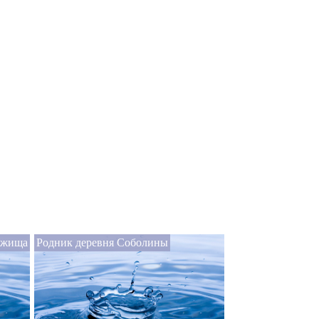
яжища
Родник деревня Соболины