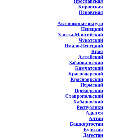
Ярославская
Кировская
Псковская
Автономные округа
Ненецкий
Ханты-Мансийский
Чукотский
Ямало-Ненецкий
Края
Алтайский
Забайкальский
Камчатский
Краснодарский
Красноярский
Пермский
Приморский
Ставропольский
Хабаровский
Республики
Адыгея
Алтай
Башкортостан
Бурятия
Дагестан