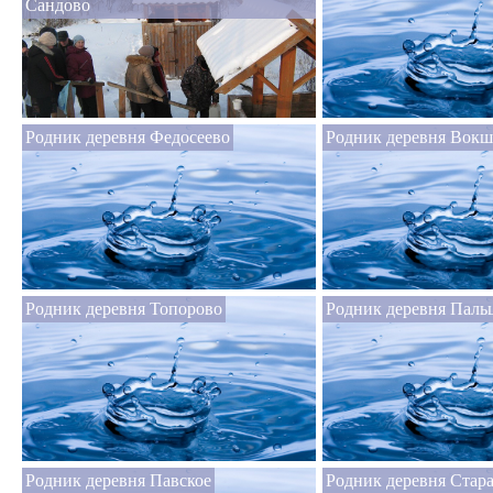
Сандово
Родник деревня Федосеево
Родник деревня Вок
Родник деревня Топорово
Родник деревня Паль
Родник деревня Павское
Родник деревня Стар