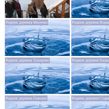
Родник деревня Мосеево
Родник деревня Вок
Родник деревня Топорово
Родник деревня Паль
Родник деревня Павское
Родник деревня Стар