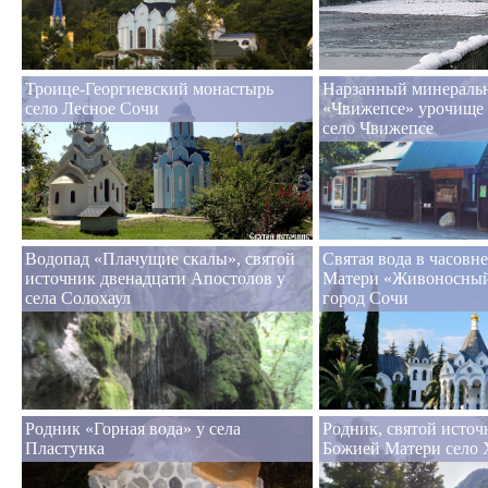
Троице-Георгиевский монастырь
Нарзанный минераль
село Лесное Сочи
«Чвижепсе» урочище
село Чвижепсе
Водопад «Плачущие скалы», святой
Святая вода в часовн
источник двенадцати Апостолов у
Матери «Живоносный
села Солохаул
город Сочи
Родник «Горная вода» у села
Родник, святой исто
Пластунка
Божией Матери село