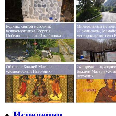
Родник, святой источник
Минеральный источн
великомученика Георгия
«Сочинская», Мамайс
Победоносца село Измайловка
месторождение село 
Об иконе Божией Матери
24 апреля — праздно
«Живоносный Источник»
Божией Матери «Жи
источник»
Исцеления