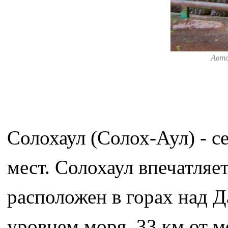
Авт
Солохаул (Солох-Аул) - с
мест. Солохаул впечатля
расположен в горах над Д
уровнем моря, 33 км от м