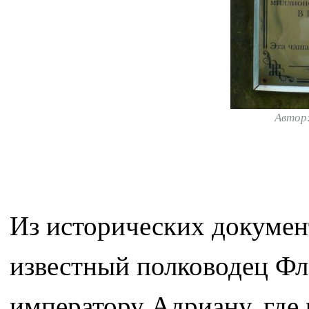
Автор
Из исторических документ
известный полководец Ф
императору Адриану, где 