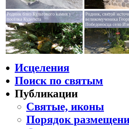
Родник близ Культового камня у
Родник, святой источ
посёлка Кудепста
великомученика Геор
Победоносца село Из
Исцеления
Поиск по святым
Публикации
Святые, иконы
Порядок размещени