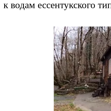
к водам ессентукского тип