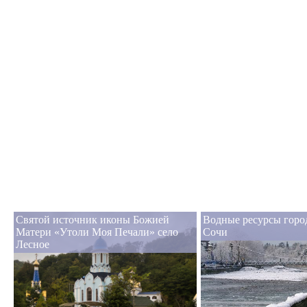
Святой источник иконы Божией
Водные ресурсы горо
Матери «Утоли Моя Печали» село
Сочи
Лесное