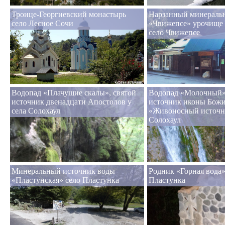
Троице-Георгиевский монастырь
Нарзанный минераль
село Лесное Сочи
«Чвижепсе» урочище
село Чвижепсе
Водопад «Плачущие скалы», святой
Водопад «Молочный»,
источник двенадцати Апостолов у
источник иконы Бож
села Солохаул
«Живоносный источни
Солохаул
Минеральный источник воды
Родник «Горная вода»
«Пластунская» село Пластунка
Пластунка