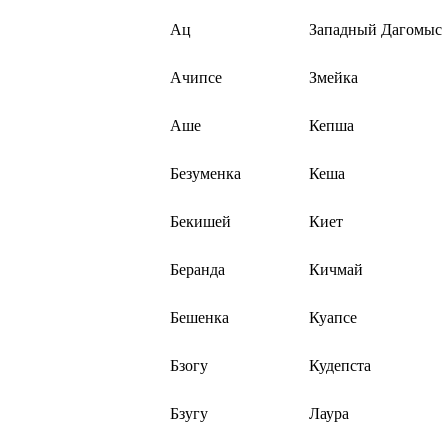
Ац
Западный Дагомыс
Ачипсе
Змейка
Аше
Кепша
Безуменка
Кеша
Бекишей
Киет
Беранда
Кичмай
Бешенка
Куапсе
Бзогу
Кудепста
Бзугу
Лаура