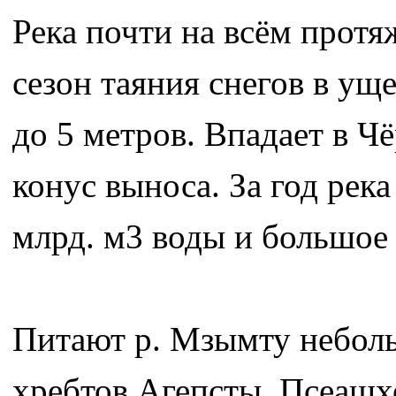
Река почти на всём протя
сезон таяния снегов в у
до 5 метров. Впадает в Ч
конус выноса. За год рек
млрд. м3 воды и большое
Питают р. Мзымту неболь
хребтов Агепсты, Псеашх