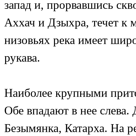
запад и, прорвавшись скв
Аххач и Дзыхра, течет к
низовьях река имеет шир
рукава.
Наиболее крупными прито
Обе впадают в нее слева.
Безымянка, Катарха. На р