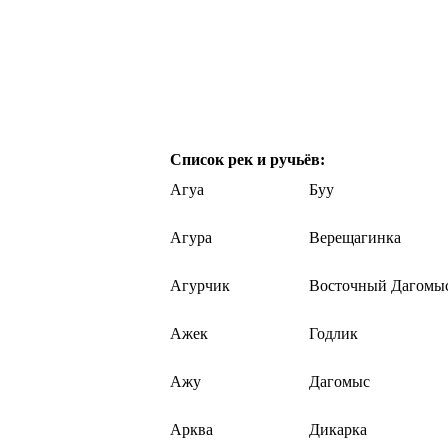
Список рек и ручьёв:
Агуа
Буу
Агура
Верещагинка
Агурчик
Восточный Дагомы
Ажек
Годлик
Ажу
Дагомыс
Арква
Дикарка