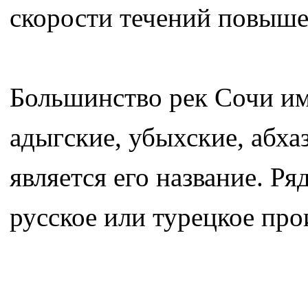
скорости течений повышен
Большинство рек Сочи им
адыгские, убыхские, абха
является его название. Р
русское или турецкое пр