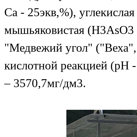
Ca - 25экв,%), углекислая 
мышьяковистая (H3AsO3 -
"Медвежий угол" ("Веха",
кислотной реакцией (p
– 3570,7мг/дм3.