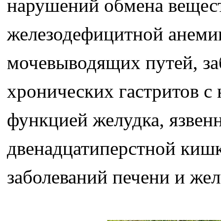
нарушений обмена вещест
железодефицитной анемии
мочевыводящих путей, за
хронических гастритов с
функцией желудка, язвен
двенадцатиперстной кишк
заболеваний печени и же