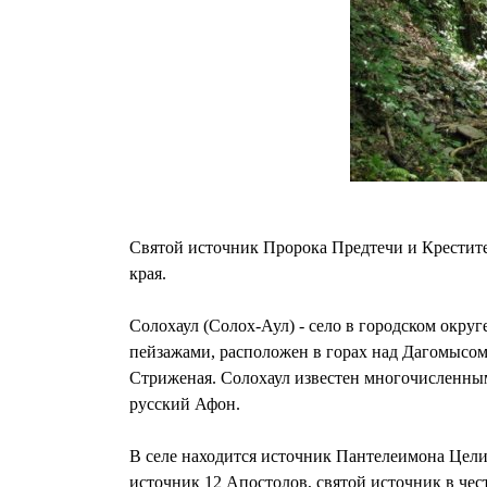
Святой источник Пророка Предтечи и Крестите
края.
Солохаул (Солох-Аул) - село в городском окру
пейзажами, расположен в горах над Дагомысом,
Стриженая. Солохаул известен многочисленным
русский Афон.
В селе находится источник Пантелеимона Цели
источник 12 Апостолов, святой источник в че