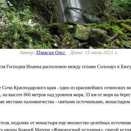
Автор:
Плаксин Олег
Дата: 15 июля 2021 г.
ля Господня Иоанна расположен между селами Солохаул и Бзогу
ге Сочи Краснодарского края - одно из красивейших сочинских м
 на высоте 660 метров над уровнем моря, 33 км от моря на бере
и местами паломничества - святыми источниками, монастырем К
теля, недалеко от монастыря еще множество целебных источнико
сть иконы Божией Матери «Живоносный источник», святой исто