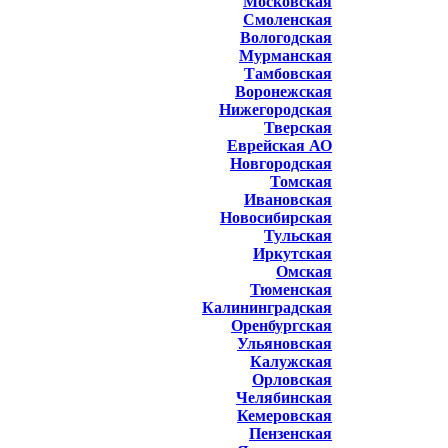
Московская
Смоленская
Вологодская
Мурманская
Тамбовская
Воронежская
Нижегородская
Тверская
Еврейская АО
Новгородская
Томская
Ивановская
Новосибирская
Тульская
Иркутская
Омская
Тюменская
Калининградская
Оренбургская
Ульяновская
Калужская
Орловская
Челябинская
Кемеровская
Пензенская