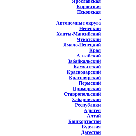
Ярославская
Кировская
Псковская
Автономные округа
Ненецкий
Ханты-Мансийский
Чукотский
Ямало-Ненецкий
Края
Алтайский
Забайкальский
Камчатский
Краснодарский
Красноярский
Пермский
Приморский
Ставропольский
Хабаровский
Республики
Адыгея
Алтай
Башкортостан
Бурятия
Дагестан