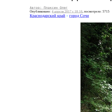
Автор: Плаксин Олег
Опубликовано:
4 апреля 2017 г. 18:16
, посмотрело: 5715
Краснодарский край
»
город Сочи