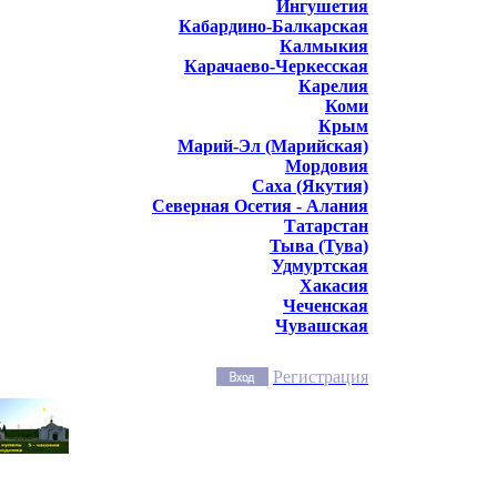
Ингушетия
Кабардино-Балкарская
Калмыкия
Карачаево-Черкесская
Карелия
Коми
Крым
Марий-Эл (Марийская)
Мордовия
Саха (Якутия)
Северная Осетия - Алания
Татарстан
Тыва (Тува)
Удмуртская
Хакасия
Чеченская
Чувашская
Регистрация