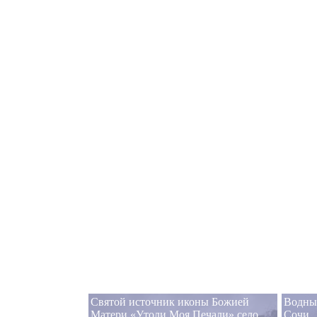
Святой источник иконы Божией
Водные
Матери «Утоли Моя Печали» село
Сочи