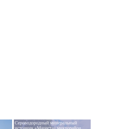
Сероводородный минеральный
источник «Мацеста» микрорайон