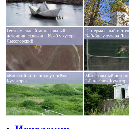
Геотермальный минеральный
Геотермальный источ
источник, скважина № 49 у хутора
№ 9-бис у хутора Лы
Лысогорский
«Конский источник» у посёлка
Минеральный источн
Кумагорск
2-Р посёлок Кумагорс