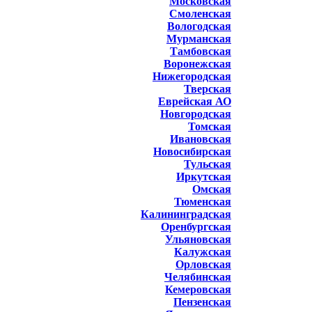
Московская
Смоленская
Вологодская
Мурманская
Тамбовская
Воронежская
Нижегородская
Тверская
Еврейская АО
Новгородская
Томская
Ивановская
Новосибирская
Тульская
Иркутская
Омская
Тюменская
Калининградская
Оренбургская
Ульяновская
Калужская
Орловская
Челябинская
Кемеровская
Пензенская