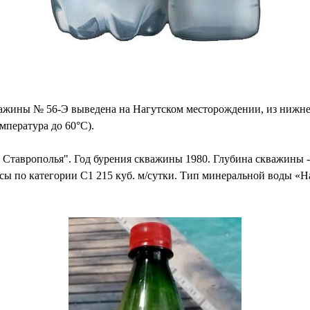
важины № 56-Э выведена на Нагутском ме­сторождении, из ниж
мпера­тура до 60°С).
таврополья". Год бурения скважины 1980. Глубина скважины - 
сы по категории C1 215 куб. м/сутки. Тип минеральной воды «Н