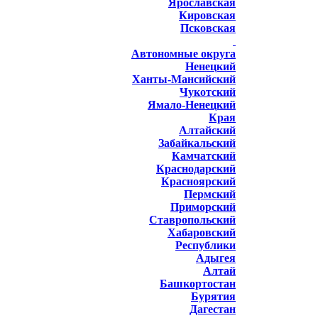
Ярославская
Кировская
Псковская
Автономные округа
Ненецкий
Ханты-Мансийский
Чукотский
Ямало-Ненецкий
Края
Алтайский
Забайкальский
Камчатский
Краснодарский
Красноярский
Пермский
Приморский
Ставропольский
Хабаровский
Республики
Адыгея
Алтай
Башкортостан
Бурятия
Дагестан