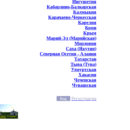
Ингушетия
Кабардино-Балкарская
Калмыкия
Карачаево-Черкесская
Карелия
Коми
Крым
Марий-Эл (Марийская)
Мордовия
Саха (Якутия)
Северная Осетия - Алания
Татарстан
Тыва (Тува)
Удмуртская
Хакасия
Чеченская
Чувашская
Регистрация