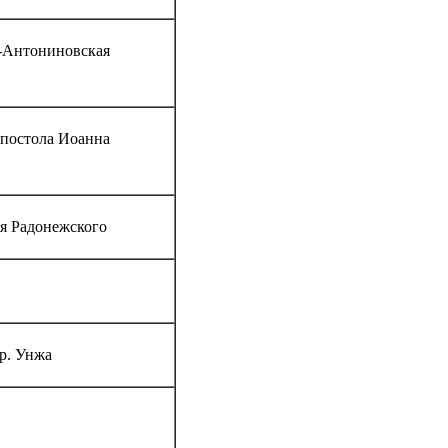
о-Антониновская
Апостола Иоанна
ия Радонежского
 р. Унжа