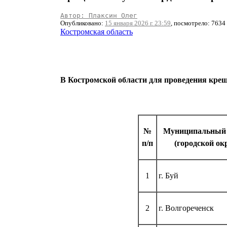
Автор: Плаксин Олег
Опубликовано:
15 января 2026 г. 23:59
, посмотрело: 7634
Костромская область
В Костромской области для проведения креще
№
Муниципальный 
п/п
(городской ок
1
г. Буй
2
г. Волгореченск