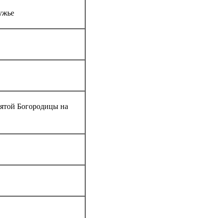
ужье
вятой Богородицы на