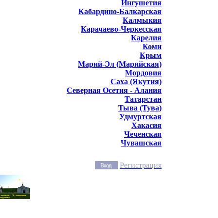
Ингушетия
Кабардино-Балкарская
Калмыкия
Карачаево-Черкесская
Карелия
Коми
Крым
Марий-Эл (Марийская)
Мордовия
Саха (Якутия)
Северная Осетия - Алания
Татарстан
Тыва (Тува)
Удмуртская
Хакасия
Чеченская
Чувашская
Регистрация