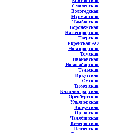
Московская
Смоленская
Вологодская
Мурманская
Тамбовская
Воронежская
Нижегородская
Тверская
Еврейская АО
Новгородская
Томская
Ивановская
Новосибирская
Тульская
Иркутская
Омская
Тюменская
Калининградская
Оренбургская
Ульяновская
Калужская
Орловская
Челябинская
Кемеровская
Пензенская