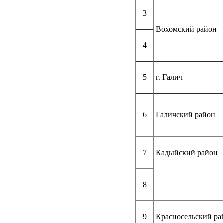
3
Вохомский район
4
5
г. Галич
6
Галичский район
7
Кадыйский район
8
9
Красносельский ра