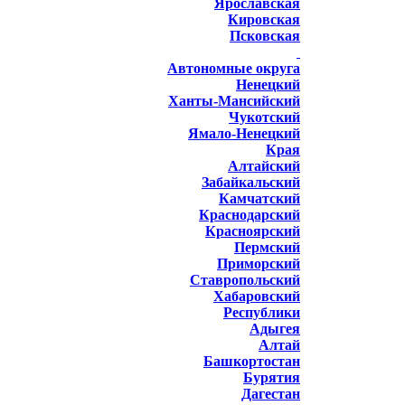
Ярославская
Кировская
Псковская
Автономные округа
Ненецкий
Ханты-Мансийский
Чукотский
Ямало-Ненецкий
Края
Алтайский
Забайкальский
Камчатский
Краснодарский
Красноярский
Пермский
Приморский
Ставропольский
Хабаровский
Республики
Адыгея
Алтай
Башкортостан
Бурятия
Дагестан