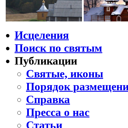
Исцеления
Поиск по святым
Публикации
Святые, иконы
Порядок размещени
Справка
Пресса о нас
Статьи