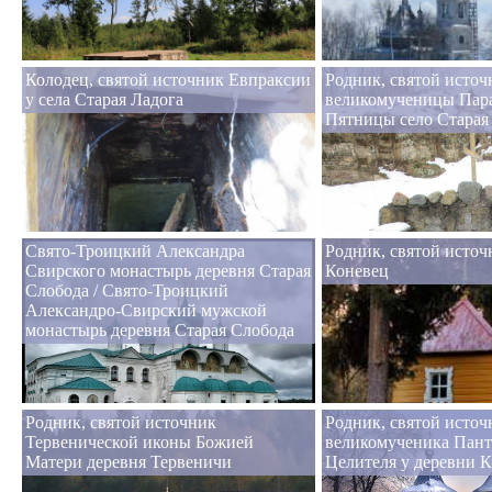
Колодец, святой источник Евпраксии
Родник, святой источ
у села Старая Ладога
великомученицы Пар
Пятницы село Старая
Свято-Троицкий Александра
Родник, святой источ
Свирского монастырь деревня Старая
Коневец
Слобода / Свято-Троицкий
Александро-Свирский мужской
монастырь деревня Старая Слобода
Родник, святой источник
Родник, святой источ
Тервенической иконы Божией
великомученика Пан
Матери деревня Тервеничи
Целителя у деревни 