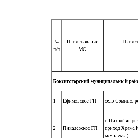
№
Наименование
Наимен
п/п
МО
Бокситогорский муниципальный рай
1
Ефимовское ГП
село Сомино, р
г. Пикалёво, ре
2
Пикалёвское ГП
приход Храма 
комплекса)