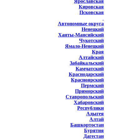
Ярославская
Кировская
Псковская
Автономные округа
Ненецкий
Ханты-Мансийский
Чукотский
Ямало-Ненецкий
Края
Алтайский
Забайкальский
Камчатский
Краснодарский
Красноярский
Пермский
Приморский
Ставропольский
Хабаровский
Республики
Адыгея
Алтай
Башкортостан
Бурятия
Дагестан