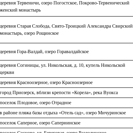
деревня Тервеничи, озеро Погостское, Покрово-Тервенический
женский монастырь
деревня Старая Слобода, Свято-Троицкий Александра Свирский
монастырь, озеро Рощинское
деревня Гора-Валдай, озеро Горавалдайское
деревня Согиницы, ул. Никольская, д. 10, купель Никольской
церкви
деревня Красноозерное, озеро Красноозерное
город Приозерск, вблизи крепости «Корела», река Вуокса
поселок Плодовое, озеро Отрадное
в районе пляжа базы отдыха «Отель сад», озеро Мичуринское
поселок Саперное, озеро Сапернинское
поселок Сосново, ул. Береговая, озеро Раздолинское