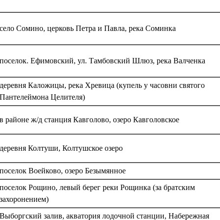
село Сомино, церковь Петра и Павла, река Соминка
поселок. Ефимовский, ул. Тамбовский Шлюз, река Валченка
деревня Каложицы, река Хревица (купель у часовни святого
Пантелеймона Целителя)
в районе ж/д станция Кавголово, озеро Кавголовское
деревня Колтуши, Колтушское озеро
поселок Воейково, озеро Безымянное
поселок Рощино, левый берег реки Рощинка (за братским
захоронением)
Выборгский залив, акватория лодочной станции, Набережная