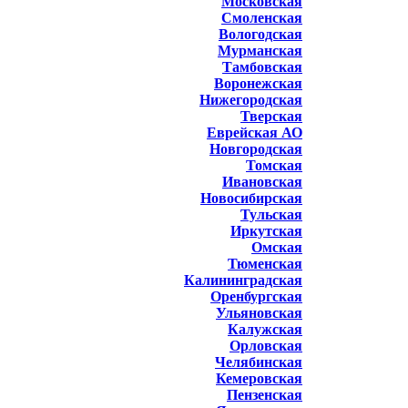
Московская
Смоленская
Вологодская
Мурманская
Тамбовская
Воронежская
Нижегородская
Тверская
Еврейская АО
Новгородская
Томская
Ивановская
Новосибирская
Тульская
Иркутская
Омская
Тюменская
Калининградская
Оренбургская
Ульяновская
Калужская
Орловская
Челябинская
Кемеровская
Пензенская