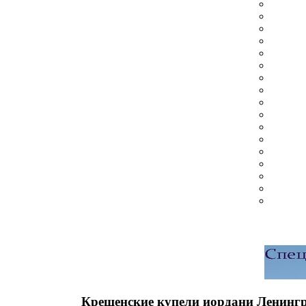
Крещенские купели иордани Ленингр