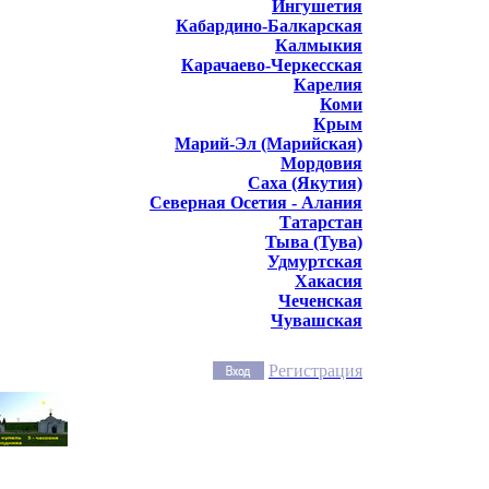
Ингушетия
Кабардино-Балкарская
Калмыкия
Карачаево-Черкесская
Карелия
Коми
Крым
Марий-Эл (Марийская)
Мордовия
Саха (Якутия)
Северная Осетия - Алания
Татарстан
Тыва (Тува)
Удмуртская
Хакасия
Чеченская
Чувашская
Регистрация