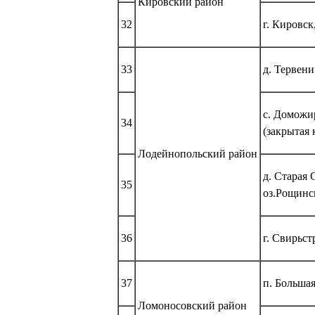
Кировский район
32
г. Кировск
33
д. Тервени
с. Доможи
34
(закрытая 
Лодейнопольский район
д. Старая
35
оз.Рощинс
36
г. Свирьс
37
п. Большая
Ломоносовский район