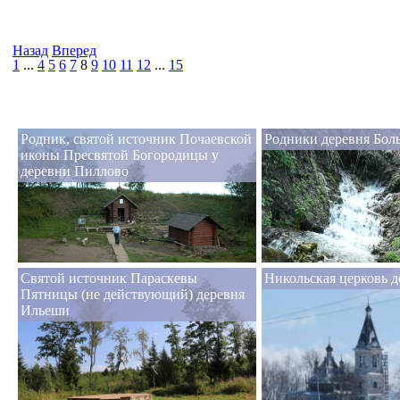
Назад
Вперед
1
...
4
5
6
7
8
9
10
11
12
...
15
Родник, святой источник Почаевской
Родники деревня Бол
иконы Пресвятой Богородицы у
деревни Пиллово
Святой источник Параскевы
Никольская церковь 
Пятницы (не действующий) деревня
Ильеши