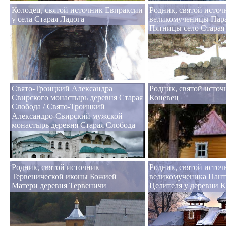
Колодец, святой источник Евпраксии
Родник, святой источ
у села Старая Ладога
великомученицы Пар
Пятницы село Старая
Свято-Троицкий Александра
Родник, святой источ
Свирского монастырь деревня Старая
Коневец
Слобода / Свято-Троицкий
Александро-Свирский мужской
монастырь деревня Старая Слобода
Родник, святой источник
Родник, святой источ
Тервенической иконы Божией
великомученика Пан
Матери деревня Тервеничи
Целителя у деревни 