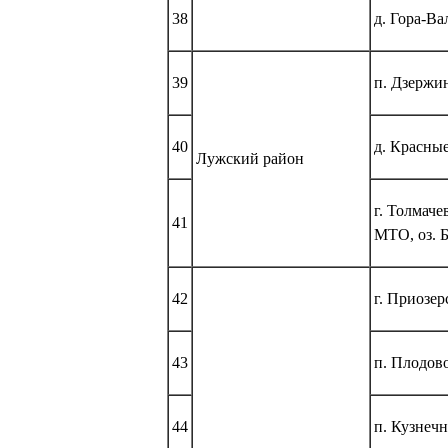
38
д. Гора-Ва
39
п. Дзержи
40
д. Красные
Лужский район
г. Толмаче
41
МТО, оз. 
42
г. Приозер
43
п. Плодово
44
п. Кузнечн