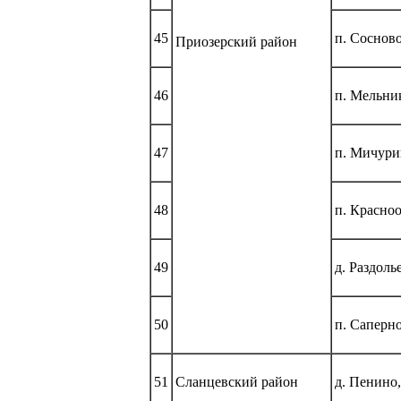
45
п. Сосново
Приозерский район
46
п. Мельни
47
п. Мичури
48
п. Красноо
49
д. Раздоль
50
п. Саперно
51
Сланцевский район
д. Пенино,