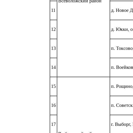
Всеволожский район
11
д. Новое Д
12
д. Юкки, о
13
п. Токсово
14
п. Воейков
15
п. Рощино
16
п. Советск
17
г. Выборг