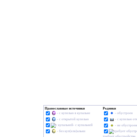
Православные источники
Родники
- с купелью в купальне
- обустроен
- с открытой купелью
- с купелью о
- с купальней
- не обустроен
- без куп(ели)альни
требует обустройства