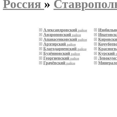
Россия
»
Ставропол
Александровский
Изобильн
район
Андроповский
Ипатовс
район
Апанасенковский
Кировск
район
Арзгирский
Кочубеев
район
Благодарненский
Красногв
район
Будённовский
Курский
район
Георгиевский
Левокум
район
Грачёвский
Минерал
район