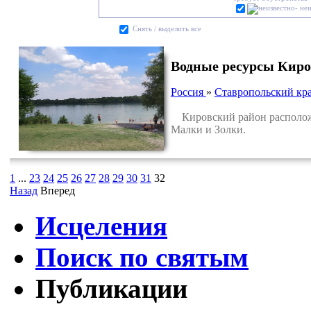
- не
Cнять / выделить все
Водные ресурсы Киро
Россия
»
Ставропольский кр
Кировский район расположен
Малки и Золки.
1
...
23
24
25
26
27
28
29
30
31
32
Назад
Вперед
Исцеления
Поиск по святым
Публикации