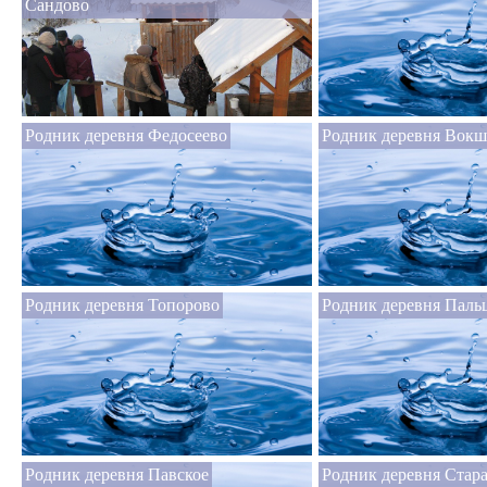
Сандово
Родник деревня Федосеево
Родник деревня Вок
Родник деревня Топорово
Родник деревня Паль
Родник деревня Павское
Родник деревня Стар