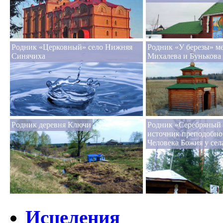
Родник «Церковный» село Нижняя
Родник «У березы» м
Синячиха
Михалева и Бунькова
Родник деревня Ключи
Родник «Серебряный 
источник преподобно
Человека Божия у сел
Исцеления