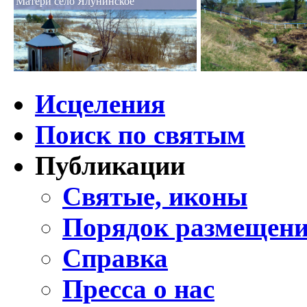
Матери село Ялунинское
Исцеления
Поиск по святым
Публикации
Святые, иконы
Порядок размещени
Справка
Пресса о нас