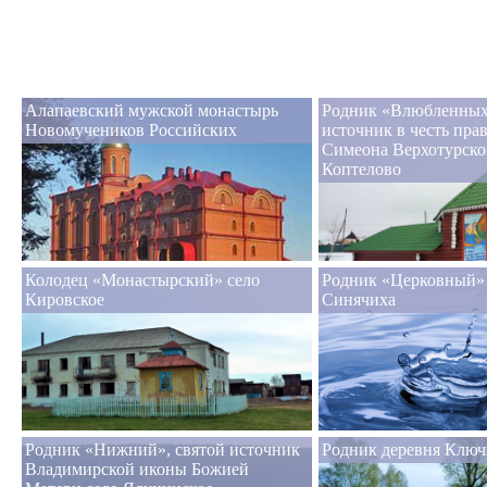
Алапаевский мужской монастырь
Родник «Влюбленных»
Новомучеников Российских
источник в честь пра
Симеона Верхотурско
Коптелово
Колодец «Монастырский» село
Родник «Церковный»
Кировское
Синячиха
Родник «Нижний», святой источник
Родник деревня Ключ
Владимирской иконы Божией