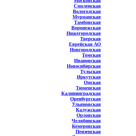
Московская
Смоленская
Вологодская
Мурманская
Тамбовская
Воронежская
Нижегородская
Тверская
Еврейская АО
Новгородская
Томская
Ивановская
Новосибирская
Тульская
Иркутская
Омская
Тюменская
Калининградская
Оренбургская
Ульяновская
Калужская
Орловская
Челябинская
Кемеровская
Пензенская