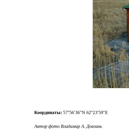
Координаты:
57°56′36″N 62°23′59″E
Автор фото Владимир А. Довгань