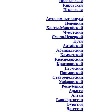
Ярославская
Кировская
Псковская
Автономные округа
Ненецкий
Ханты-Мансийский
Чукотский
Ямало-Ненецкий
Края
Алтайский
Забайкальский
Камчатский
Краснодарский
Красноярский
Пермский
Приморский
Ставропольский
Хабаровский
Республики
Адыгея
Алтай
Башкортостан
Бурятия
Дагестан