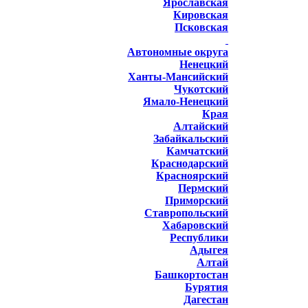
Ярославская
Кировская
Псковская
Автономные округа
Ненецкий
Ханты-Мансийский
Чукотский
Ямало-Ненецкий
Края
Алтайский
Забайкальский
Камчатский
Краснодарский
Красноярский
Пермский
Приморский
Ставропольский
Хабаровский
Республики
Адыгея
Алтай
Башкортостан
Бурятия
Дагестан