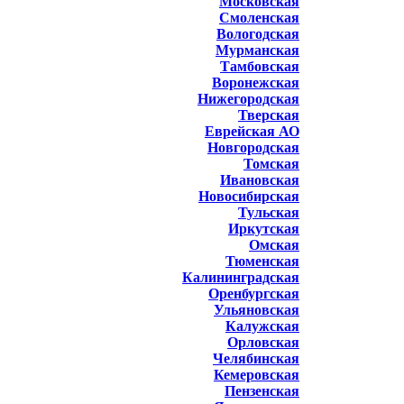
Московская
Смоленская
Вологодская
Мурманская
Тамбовская
Воронежская
Нижегородская
Тверская
Еврейская АО
Новгородская
Томская
Ивановская
Новосибирская
Тульская
Иркутская
Омская
Тюменская
Калининградская
Оренбургская
Ульяновская
Калужская
Орловская
Челябинская
Кемеровская
Пензенская