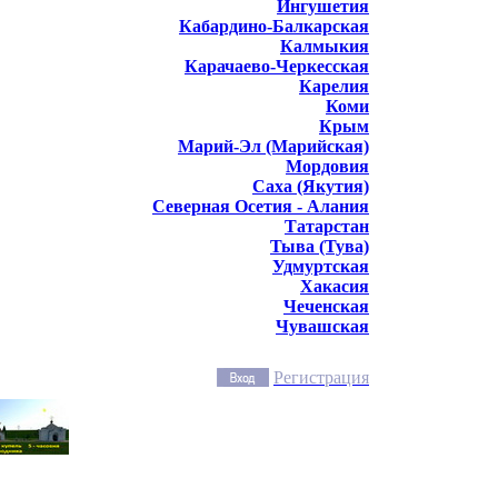
Ингушетия
Кабардино-Балкарская
Калмыкия
Карачаево-Черкесская
Карелия
Коми
Крым
Марий-Эл (Марийская)
Мордовия
Саха (Якутия)
Северная Осетия - Алания
Татарстан
Тыва (Тува)
Удмуртская
Хакасия
Чеченская
Чувашская
Регистрация