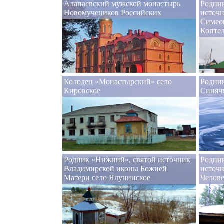
Алапаевский мужской монастырь
Родни
Новомучеников Российских
источн
Симеон
Копте
Колодец «Монастырский» село
Родни
Кировское
Синяч
Родник «Нижний», святой источник
Родник
Владимирской иконы Божией
источ
Матери село Ялунинское
Челове