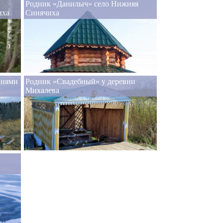
Родник «Данилыч» село Нижняя
иха
Синячиха
внями
Родник «Свадебный» у деревни
Михалева