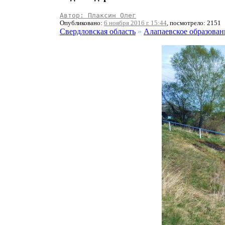
Автор: Плаксин Олег
Опубликовано:
6 ноября 2016 г. 15:44
, посмотрело: 2151
Свердловская область
»
Алапаевское образован