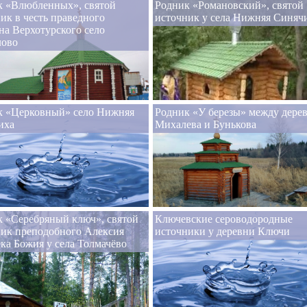
к «Влюбленных», святой
Родник «Романовский», святой
ик в честь праведного
источник у села Нижняя Синяч
а Верхотурского село
лово
к «Церковный» село Нижняя
Родник «У березы» между дере
иха
Михалева и Бунькова
 «Серебряный ключ», святой
Ключевские сероводородные
ник преподобного Алексия
источники у деревни Ключи
ка Божия у села Толмачёво