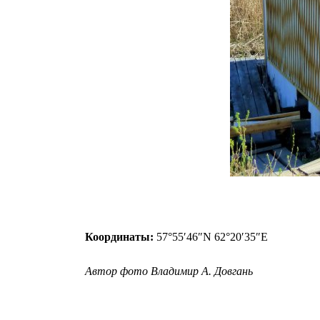
Координаты:
57°55′46″N 62°20′35″E
Автор фото Владимир А. Довгань