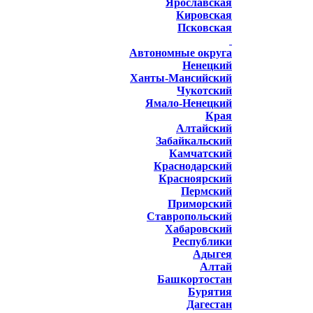
Ярославская
Кировская
Псковская
Автономные округа
Ненецкий
Ханты-Мансийский
Чукотский
Ямало-Ненецкий
Края
Алтайский
Забайкальский
Камчатский
Краснодарский
Красноярский
Пермский
Приморский
Ставропольский
Хабаровский
Республики
Адыгея
Алтай
Башкортостан
Бурятия
Дагестан