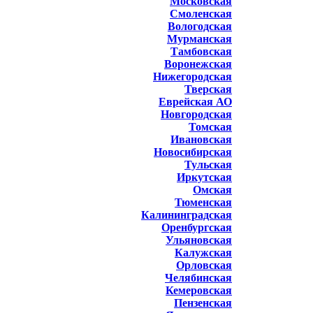
Московская
Смоленская
Вологодская
Мурманская
Тамбовская
Воронежская
Нижегородская
Тверская
Еврейская АО
Новгородская
Томская
Ивановская
Новосибирская
Тульская
Иркутская
Омская
Тюменская
Калининградская
Оренбургская
Ульяновская
Калужская
Орловская
Челябинская
Кемеровская
Пензенская