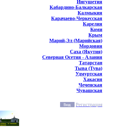
Ингушетия
Кабардино-Балкарская
Калмыкия
Карачаево-Черкесская
Карелия
Коми
Крым
Марий-Эл (Марийская)
Мордовия
Саха (Якутия)
Северная Осетия - Алания
Татарстан
Тыва (Тува)
Удмуртская
Хакасия
Чеченская
Чувашская
Регистрация