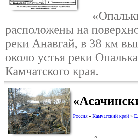
«Опалькин
расположены на поверхн
реки Анавгай, в 38 км вы
около устья реки Опальк
Камчатского края.
«Асачинск
Россия
»
Камчатский край
»
Е