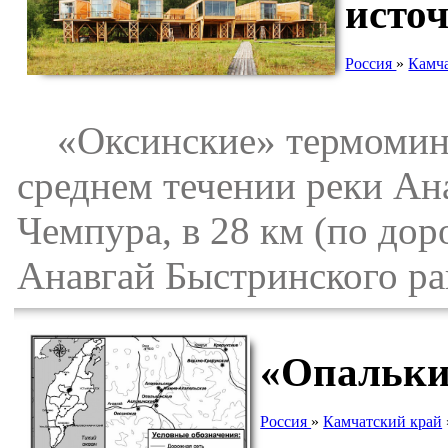
исто
Россия
»
Камч
«Оксинские» термомине
среднем течении реки Ана
Чемпура, в 28 км (по дор
Анавгай Быстринского ра
«Опальки
Россия
»
Камчатский край