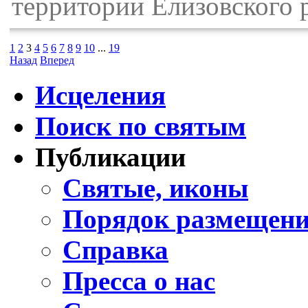
территории Елизовского 
1
2
3
4
5
6
7
8
9
10
...
19
Назад
Вперед
Исцеления
Поиск по святым
Публикации
Святые, иконы
Порядок размещени
Справка
Пресса о нас