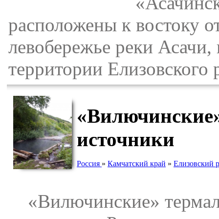
«Асачински
расположены к востоку от
левобережье реки Асачи, в
территории Елизовского 
«Вилючинские»
источники
Россия
»
Камчатский край
»
Елизовский 
«Вилючинские» термальн