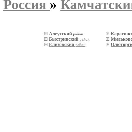
Россия
»
Камчатски
Алеутский
Карагин
район
Быстринский
Мильков
район
Елизовский
Олюторс
район