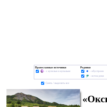
Православные источники
Родники
- с купелью в купальне
- обустроен
- исток реки
Cнять / выделить все
«Окс