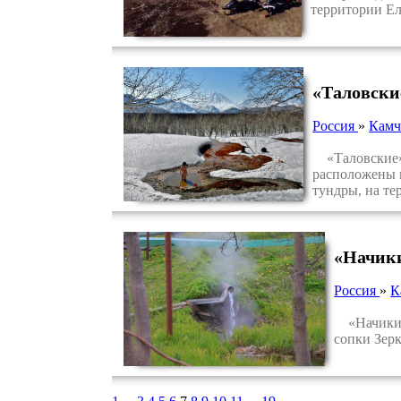
территории Ел
«Таловски
Россия
»
Камч
«Таловские» (
расположены 
тундры, на те
«Начик
Россия
»
К
«Начикинс
сопки Зерк