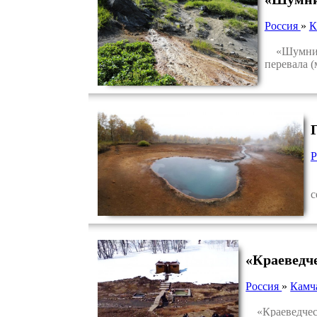
Россия
»
К
«Шумнинск
перевала 
Р
Г
с
«Краеведч
Россия
»
Камч
«Краеведчески