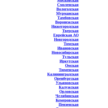
Московская
Смоленская
Вологодская
Мурманская
Тамбовская
Воронежская
Нижегородская
Тверская
Еврейская АО
Новгородская
Томская
Ивановская
Новосибирская
Тульская
Иркутская
Омская
Тюменская
Калининградская
Оренбургская
Ульяновская
Калужская
Орловская
Челябинская
Кемеровская
Пензенская