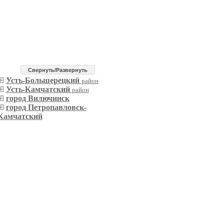
Cвернуть/Развернуть
Усть-Большерецкий
район
Усть-Камчатский
район
город Вилючинск
город Петропавловск-
Камчатский