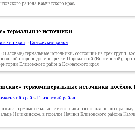
изовского района Камчатского края.
е» термальные источники
атский край
»
Елизовский район
Таловые) термальные источники, состоящие из трех групп, вхо
по левой стороне долины речки Порожистой (Вертинской), прот
рритории Елизовского района Камчатского края.
инские» термоминеральные источники посёлок
амчатский край
»
Елизовский район
кие» термоминеральные источники расположены по правому бе
альце Начикинское, в посёлке Начики Елизовского района Камча