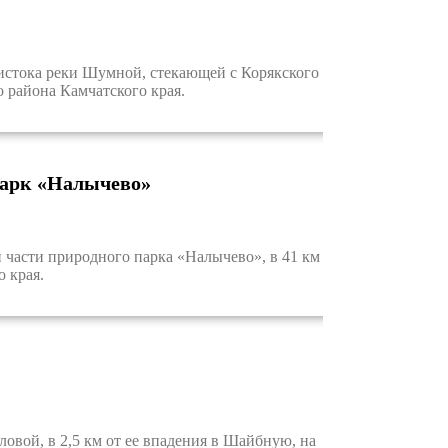
стока реки Шумной, стекающей с Корякского
 района Камчатского края.
парк «Налычево»
части природного парка «Налычево», в 41 км
 края.
вой, в 2,5 км от ее впадения в Шайбную, на