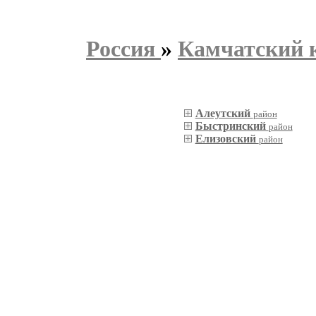
Россия
»
Камчатский 
Алеутский
район
Быстринский
район
Елизовский
район