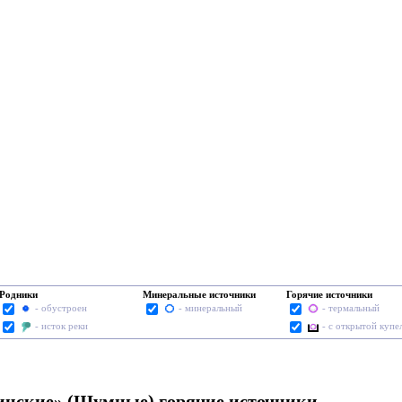
Родники
Минеральные источники
Горячие источники
- обустроен
- минеральный
- термальный
- исток реки
- с открытой купе
нские» (Шумные) горячие источники