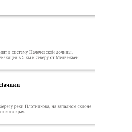
дят в систему Налачевской долины,
екающей в 5 км к северу от Медвежьей
 Начики
регу реки Плотникова, на западном склоне
тского края.