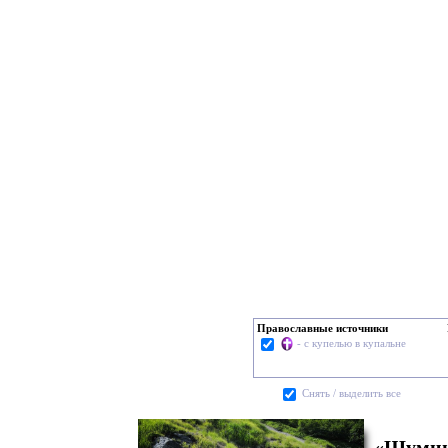
Православные источники
- с купелью в купальне
Cнять / выделить все
«Шумни