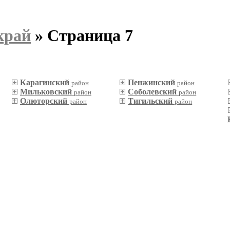
край
» Страница 7
Карагинский
Пенжинский
район
район
Мильковский
Соболевский
район
район
Олюторский
Тигильский
район
район