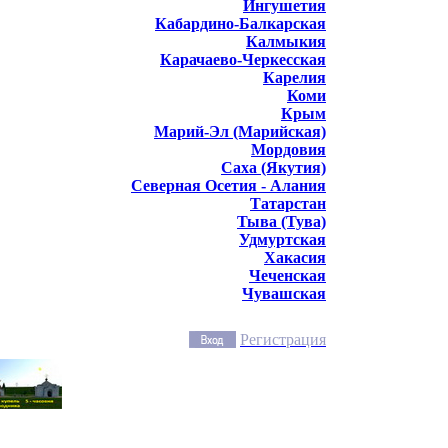
Ингушетия
Кабардино-Балкарская
Калмыкия
Карачаево-Черкесская
Карелия
Коми
Крым
Марий-Эл (Марийская)
Мордовия
Саха (Якутия)
Северная Осетия - Алания
Татарстан
Тыва (Тува)
Удмуртская
Хакасия
Чеченская
Чувашская
Регистрация