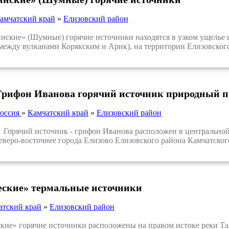
амчатский край
»
Елизовский район
ие» (Шумные) горячие источники находятся в узком ущелье и
(между вулканами Корякским и Арик), на территории Елизовского
Грифон Иванова горячий источник природный 
оссия
»
Камчатский край
»
Елизовский район
орячий источник - грифон Иванова расположен в центральной 
еверо-восточнее города Елизово Елизовского района Камчатского
еские» термальные источники
атский край
»
Елизовский район
е» горячие источники расположены на правом истоке реки Тало