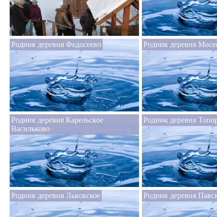
Родник деревня Федосеево
Родник деревня Мосе
Родник деревня Карельское
Родник деревня Топо
Васильково
Родник деревня Львовское
Родник деревня Павс