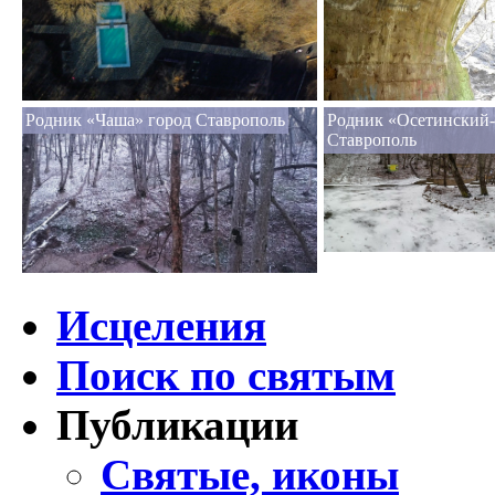
Родник «Чаша» город Ставрополь
Родник «Осетинский-
Ставрополь
Исцеления
Поиск по святым
Публикации
Святые, иконы