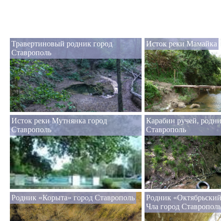
Травертиновый родник город
Исток реки Мамайка
Ставрополь
Исток реки Мутнянка город
Карабин ручей, родни
Ставрополь
Ставрополь
Родник «Корыта» город Ставрополь
Родник «Октябрьский
Чла город Ставропол