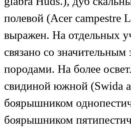
glabra Huds.), дуб скальны
полевой (Acer campestre L
выражен. На отдельных уч
связано со значительным 
породами. На более освет
свидиной южной (Swida aus
боярышником однопестичн
боярышником пятипестичны