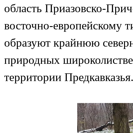
область Приазовско-Прич
восточно-европейскому т
образуют крайнюю северн
природных широколистве
территории Предкавказья