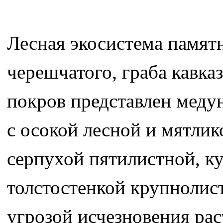
Лесная экосистема памятн
черешчатого, граба кавка
покров представлен меду
с осокой лесной и мятли
серпухой пятилистной, ку
толстостенкой крупнолис
угрозой исчезновения ра