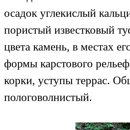
осадок углекислый кальц
пористый известковый ту
цвета камень, в местах е
формы карстового рельефа
корки, уступы террас. О
пологоволнистый.